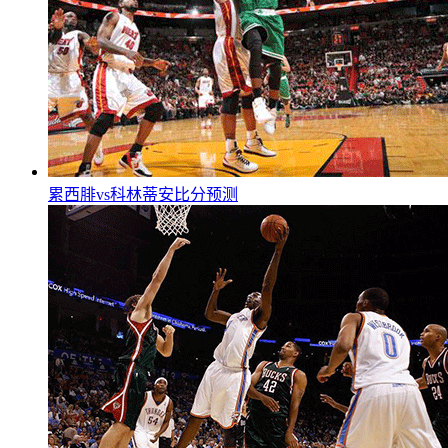
累西腓vs科林蒂安比分预测