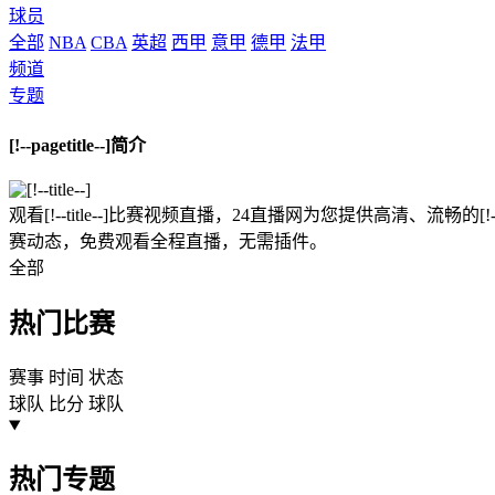
球员
全部
NBA
CBA
英超
西甲
意甲
德甲
法甲
频道
专题
[!--pagetitle--]简介
观看[!--title--]比赛视频直播，24直播网为您提供高清、流畅的
赛动态，免费观看全程直播，无需插件。
全部
热门比赛
赛事
时间
状态
球队
比分
球队
热门专题