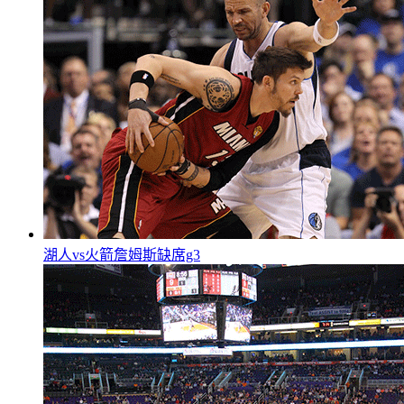
湖人vs火箭詹姆斯缺席g3