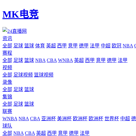
MK电竞
资讯
全部
足球
篮球
体育
英超
西甲
意甲
德甲
法甲
中超
欧冠
NBA
赛程
全部
足球
篮球
NBA
CBA
WNBA
英超
西甲
意甲
德甲
法甲
视频
全部
足球视频
篮球视频
录像
全部
足球
篮球
集锦
全部
足球
篮球
联赛
WNBA
NBA
CBA
亚洲杯
美洲杯
欧洲杯
欧洲杯
世界杯
中超
德
球队
全部
NBA
CBA
英超
西甲
意甲
德甲
法甲