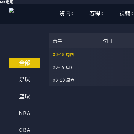
MK电竞
资讯
赛程
视频
全部
全部
全部
赛事
时间
足球
足球
足球视
06-18 周四
篮球
篮球
篮球视
全部
06-19 周五
体育
NBA
足球
06-20 周六
英超
CBA
篮球
西甲
WNBA
意甲
英超
NBA
德甲
西甲
CBA