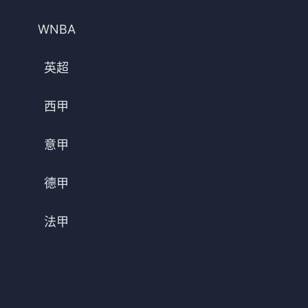
法甲
意甲
WNBA
中超
德甲
英超
欧冠
法甲
西甲
NBA
CBA
意甲
电竞
德甲
法甲