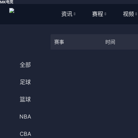
MK电竞
资讯
赛程
视频
全部
全部
全部
赛事
时间
足球
足球
足球视
篮球
篮球
篮球视
全部
体育
NBA
足球
英超
CBA
篮球
西甲
WNBA
意甲
英超
NBA
德甲
西甲
CBA