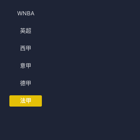
法甲
意甲
WNBA
中超
德甲
英超
欧冠
法甲
西甲
NBA
CBA
意甲
电竞
德甲
法甲