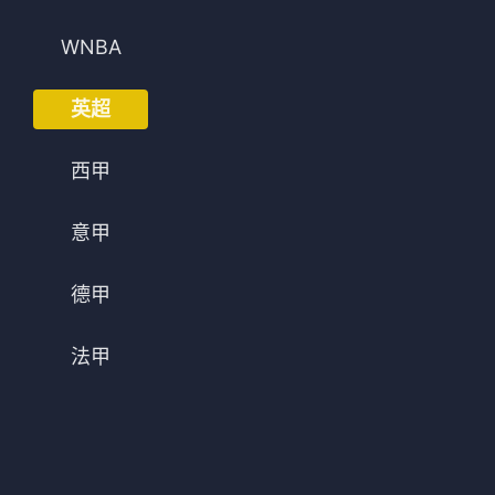
法甲
意甲
WNBA
中超
德甲
英超
欧冠
法甲
西甲
NBA
CBA
意甲
电竞
德甲
法甲