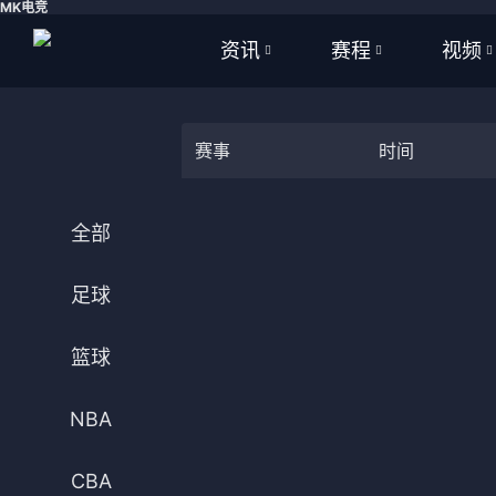
MK电竞
资讯
赛程
视频
全部
全部
全部
赛事
时间
足球
足球
足球视
篮球
篮球
篮球视
全部
体育
NBA
足球
英超
CBA
篮球
西甲
WNBA
意甲
英超
NBA
德甲
西甲
CBA