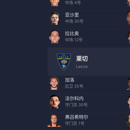
中场 4号
亚沙里
中场 30号
拉比奥
中场 12号
莱切
Lecce
加洛
后卫 25号
法尔科内
守门员 30号
弗吕希特尔
守门员 1号