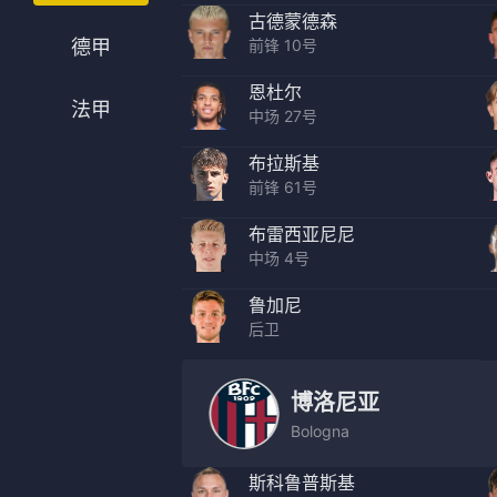
古德蒙德森
法甲
意甲
前锋 10号
德甲
中超
德甲
恩杜尔
法甲
中场 27号
欧冠
法甲
布拉斯基
NBA
前锋 61号
CBA
布雷西亚尼尼
中场 4号
电竞
鲁加尼
后卫
博洛尼亚
Bologna
斯科鲁普斯基