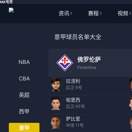
MK电竞
资讯
赛程
视频
全部
全部
全部
意甲球员名单大全
足球
足球
足球视
篮球
篮球
篮球视
佛罗伦萨
NBA
Fiorentina
体育
NBA
CBA
拉涅利
英超
CBA
后卫 6号
英超
西甲
WNBA
帕里西
后卫 65号
意甲
英超
西甲
萨比里
德甲
西甲
中场 11号
意甲