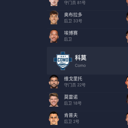
守门员 81号
奥布拉多
后卫 33号
埃博赛
后卫
科莫
Como
维戈里托
守门员 22号
莫雷诺
后卫 18号
肯普夫
后卫 2号