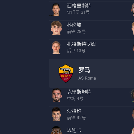
西格里斯特
守门员 31号
科伦坡
前锋 29号
扎特斯特罗姆
后卫 13号
罗马
AS Roma
克里斯坦特
中场 4号
沙拉维
前锋 92号
恩迪卡