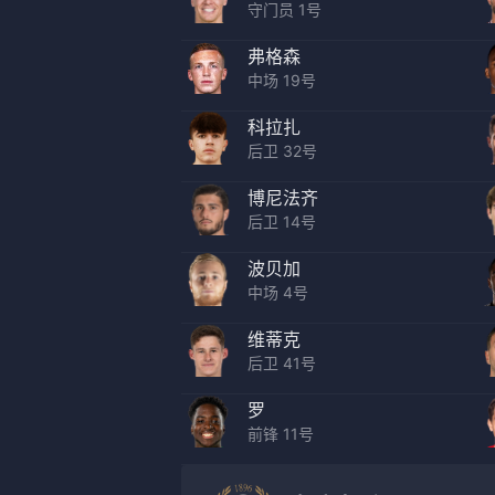
守门员 1号
弗格森
中场 19号
科拉扎
后卫 32号
博尼法齐
后卫 14号
波贝加
中场 4号
维蒂克
后卫 41号
罗
前锋 11号