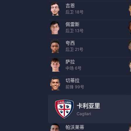
吉恩
后卫 18号
佩雷斯
后卫 13号
夸西
后卫 21号
萨拉
中场 6号
切蒂拉
前锋 99号
卡利亚里
Cagliari
帕沃莱蒂