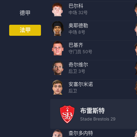
巴尔科
法甲
意甲
中场 32号
德甲
中超
德甲
奥耶德勒
法甲
中场 8号
欧冠
法甲
巴基齐
NBA
守门员 50号
CBA
奇尔维尔
后卫 3号
电竞
安塞尔米诺
后卫
布雷斯特
Stade Brestois 29
查尔多内特