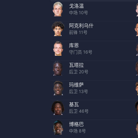
戈洛温
中场 10号
阿克利乌什
前锋 11号
库恩
守门员 16号
瓦塔拉
后卫 20号
玛维萨
后卫 13号
基瓦
后卫 46号
博格巴
中场 8号