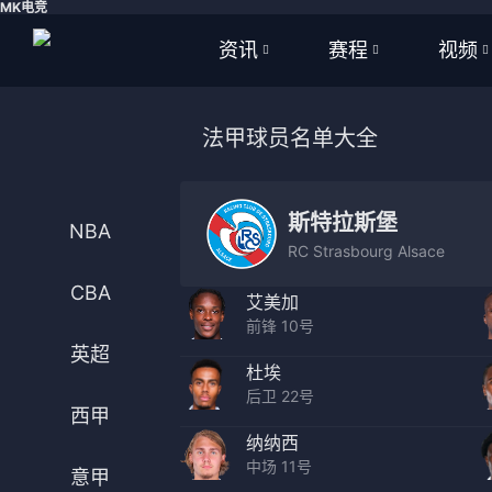
MK电竞
资讯
赛程
视频
全部
全部
全部
法甲球员名单大全
足球
足球
足球视
篮球
篮球
篮球视
斯特拉斯堡
NBA
RC Strasbourg Alsace
体育
NBA
CBA
艾美加
英超
CBA
前锋 10号
英超
西甲
WNBA
杜埃
后卫 22号
意甲
英超
西甲
纳纳西
德甲
西甲
中场 11号
意甲