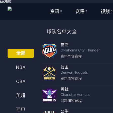
MK电竞
资讯
赛程
视频
全部
全部
全部
球队名单大全
足球
足球
足球视
雷霆
篮球
篮球
篮球视
Oklahoma City Thunder
全部
资料
阵容
赛程
体育
NBA
掘金
NBA
英超
CBA
Denver Nuggets
资料
阵容
赛程
CBA
西甲
WNBA
黄蜂
Charlotte Hornets
意甲
英超
英超
资料
阵容
赛程
德甲
西甲
西甲
公牛