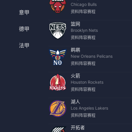
Chicago Bulls
法甲
意甲
资料
阵容
赛程
意甲
中超
德甲
篮网
德甲
Brooklyn Nets
欧冠
法甲
资料
阵容
赛程
法甲
NBA
鹈鹕
New Orleans Pelicans
CBA
资料
阵容
赛程
电竞
火箭
Houston Rockets
资料
阵容
赛程
湖人
Los Angeles Lakers
资料
阵容
赛程
开拓者