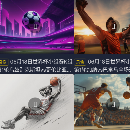
中超
德甲
06月18日世界杯小组赛K组
06月18日世界杯
第1轮乌兹别克斯坦vs哥伦比亚全
第1轮加纳vs巴拿马全场
场录像