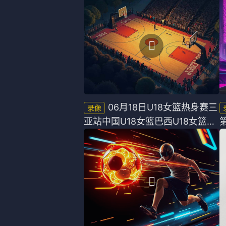
法甲
意甲
中超
德甲
欧冠
法甲
NBA
CBA
06月18日U18女篮热身赛三
亚站中国U18女篮巴西U18女篮全
电竞
场录像