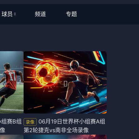
频道
专题
球员
全部
NBA
CBA
英超
西甲
意甲
德甲
小组赛B组
06月19日世界杯小组赛A组
录像
第2轮捷克vs南非全场录像
法甲