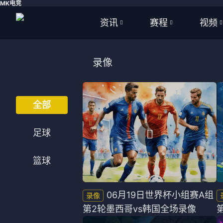
MK电竞
资讯
赛程
视频
全部
全部
全部
录像
足球
足球
足球视
篮球
篮球
篮球视
全部
体育
NBA
足球
英超
CBA
篮球
西甲
WNBA
意甲
英超
06月19日世界杯小组赛A组
第2轮墨西哥vs韩国全场录像
德甲
西甲