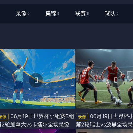
录像
集锦
联赛
球队
全部
全部
WNBA
全部
频
足球
足球
NBA
NBA
频
篮球
篮球
CBA
CBA
亚洲杯
英超
美洲杯
西甲
欧洲杯
意甲
欧洲杯
德甲
06月19日世界杯小组赛B组
06月19日世界杯
第2轮加拿大vs卡塔尔全场录像
第2轮瑞士vs波黑全场
世界杯
法甲