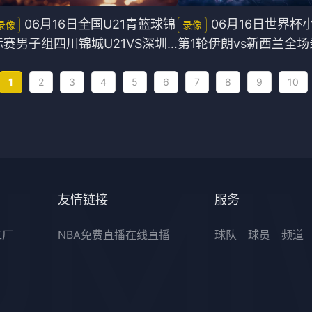
06月16日全国U21青篮球锦
06月16日世界杯
标赛男子组四川锦城U21VS深圳
第1轮伊朗vs新西兰全场
U21全场录像
1
2
3
4
5
6
7
8
9
10
友情链接
服务
工厂
NBA免费直播在线直播
球队
球员
频道