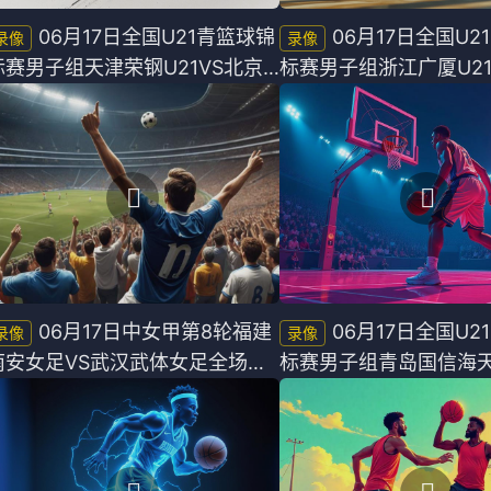
06月17日全国U21青篮球锦
06月17日全国U2
标赛男子组天津荣钢U21VS北京
标赛男子组浙江广厦U21
首钢U21全场录像
肯帝亚U21全场录像
06月17日中女甲第8轮福建
06月17日全国U2
南安女足VS武汉武体女足全场录
标赛男子组青岛国信海天U
像
深圳U21全场录像