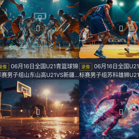
06月16日全国U21青篮球锦
06月16日全国U2
标赛男子组山东山高U21VS新疆
标赛男子组苏科雄狮U21
广汇U21全场录像
广厦U21全场录像