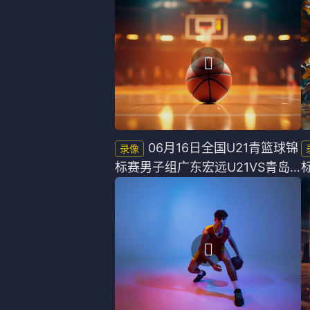
像
06月16日全国U21青篮球锦
标赛男子组广东宏远U21VS青岛
国信海天U21全场录像