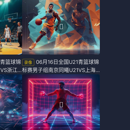
荣钢U21全场录像
1青篮球锦
06月16日全国U21青篮球锦
VS浙江
标赛男子组南京同曦U21VS上海
久事U21全场录像