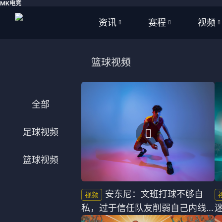
MK电竞
资讯
赛程
视频
全部
全部
全部
篮球视频
足球
足球
足球视
篮球
篮球
篮球视
全部
体育
NBA
足球视频
英超
CBA
篮球视频
西甲
WNBA
意甲
英超
安东尼：文班打球不够自
私，过于信任队友削弱自己内线
德甲
西甲
统治力！