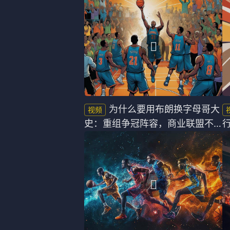
法甲
意甲
中超
德甲
欧冠
法甲
NBA
CBA
为什么要用布朗换字母哥大
史：重组争冠阵容，商业联盟不
电竞
谈忠诚