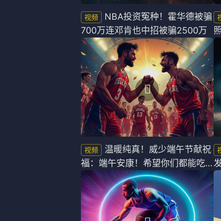
NBA投资冤种！霍华德被骗
700万连邓肯也中招被骗2500万
温暖纯真！威少端午节献祝
福：端午安康！希望你们都能吃
上粽子