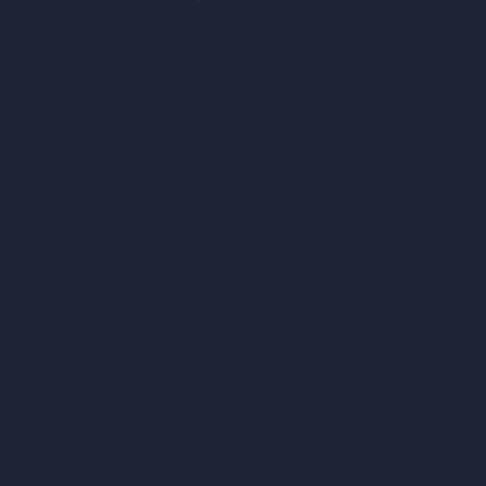
法甲
意甲
中超
德甲
欧冠
法甲
NBA
CBA
电竞