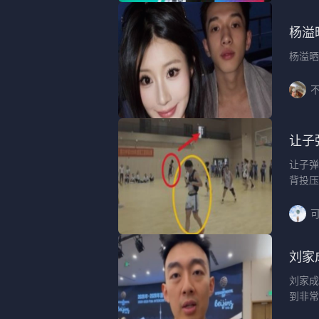
杨溢
杨溢晒
让子
让子弹
背投压
刘家
刘家成
到非常