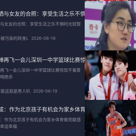
晒与女友的合照：享受生活之乐不惧时光短暂
与女友的合照：享受生活之乐不惧时光短暂
不被污染的转身L
2026-06-19
弹再飞一会儿深圳一中学篮球比赛惊现不看筐背投压哨绝
再飞一会儿深圳一中学篮球比赛惊现不看筐
哨绝杀
可能这就是男人叭
2026-06-19
成：作为北京孩子有机会为家乡体育做贡献感到非常幸运
：作为北京孩子有机会为家乡体育做贡献感
幸运幸福