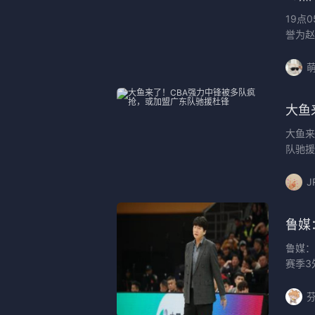
19点
誉为赵
大鱼
大鱼来
队驰援
J
鲁媒
鲁媒：
赛季3