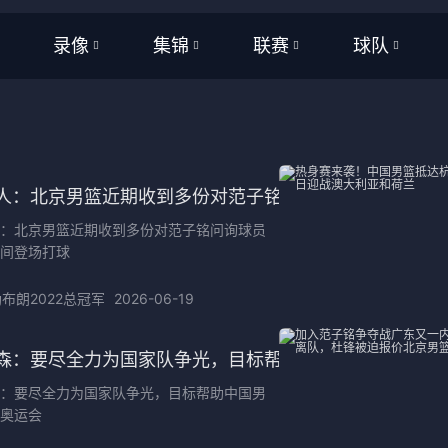
录像
集锦
联赛
球队
全部
全部
WNBA
全部
频
足球
足球
NBA
NBA
频
篮球
篮球
CBA
CBA
人：北京男篮近期收到多份对范子铭问询球员渴望时间登
：北京男篮近期收到多份对范子铭问询球员
亚洲杯
英超
间登场打球
美洲杯
西甲
布朗2022总冠军
2026-06-19
欧洲杯
意甲
森：要尽全力为国家队争光，目标帮助中国男篮打进奥运
欧洲杯
德甲
：要尽全力为国家队争光，目标帮助中国男
奥运会
世界杯
法甲