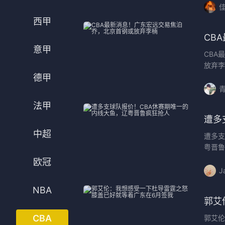
佳
法甲
意甲
西甲
中超
德甲
CB
意甲
CBA
欧冠
法甲
放弃李
德甲
NBA
CBA
法甲
遭多
电竞
中超
遭多支
粤晋鲁
欧冠
J
NBA
郭艾
CBA
郭艾伦