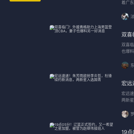
着广东
双喜
双喜临
也爆料
宏远
宏远速
两新星
罗
19