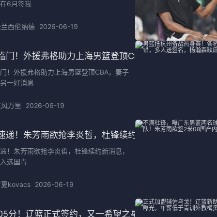
在6月签我
法兰西伦纳德
2026-06-19
临门！外援弗格助力上海男篮登顶CBA，妻子也爆料另一
门！外援弗格助力上海男篮登顶CBA，妻子
另一好消息
东风万里
2026-06-19
速递！朱芳雨欲抢李炎哲，杜锋续约新消息，两新星入选
递！朱芳雨欲抢李炎哲，杜锋续约新消息，
入选国青
夏kovacs
2026-06-19
点05分！辽篮正式签约，又一希望之星加盟，被誉为赵继