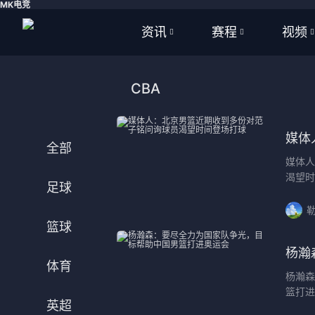
MK电竞
资讯
赛程
视频
全部
全部
全部
CBA
足球
足球
足球视
篮球
篮球
篮球视
媒体
全部
媒体人
体育
NBA
渴望时
足球
英超
CBA
勒
篮球
西甲
WNBA
杨瀚
意甲
英超
体育
杨瀚森
篮打进
德甲
西甲
英超