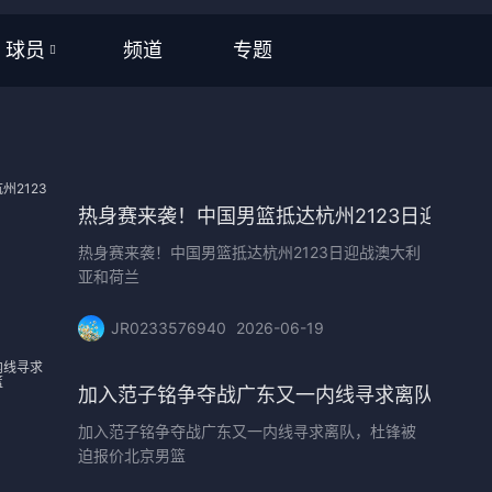
频道
专题
球员
全部
NBA
CBA
场打球
热身赛来袭！中国男篮抵达杭州2123日迎战澳
热身赛来袭！中国男篮抵达杭州2123日迎战澳大利
英超
亚和荷兰
西甲
JR0233576940
2026-06-19
意甲
会
加入范子铭争夺战广东又一内线寻求离队，杜
德甲
加入范子铭争夺战广东又一内线寻求离队，杜锋被
迫报价北京男篮
法甲