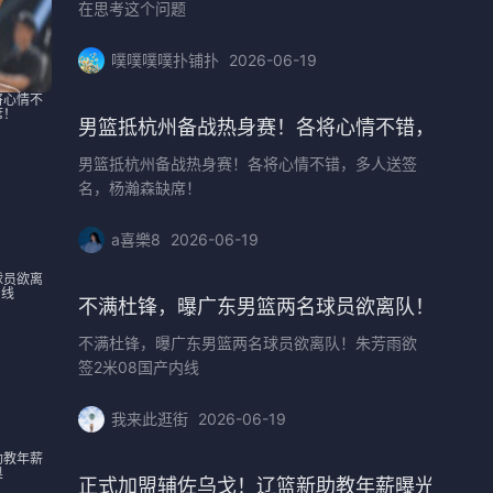
在思考这个问题
噗噗噗噗扑铺扑
2026-06-19
好消息
男篮抵杭州备战热身赛！各将心情不错，多人
男篮抵杭州备战热身赛！各将心情不错，多人送签
名，杨瀚森缺席！
a喜樂8
2026-06-19
国青
不满杜锋，曝广东男篮两名球员欲离队！朱芳雨
不满杜锋，曝广东男篮两名球员欲离队！朱芳雨欲
签2米08国产内线
我来此逛街
2026-06-19
伟接班人
正式加盟辅佐乌戈！辽篮新助教年薪曝光，年