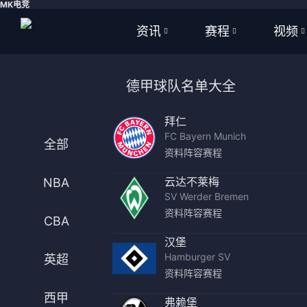
MK电竞
资讯
赛程
视频
全部
全部
全部
德甲球队名单大全
足球
足球
足球视
拜仁
篮球
篮球
篮球视
FC Bayern Munich
全部
资料
阵容
赛程
体育
NBA
云达不莱梅
NBA
英超
CBA
SV Werder Bremen
资料
阵容
赛程
CBA
西甲
WNBA
汉堡
Hamburger SV
意甲
英超
英超
资料
阵容
赛程
德甲
西甲
西甲
弗赖堡