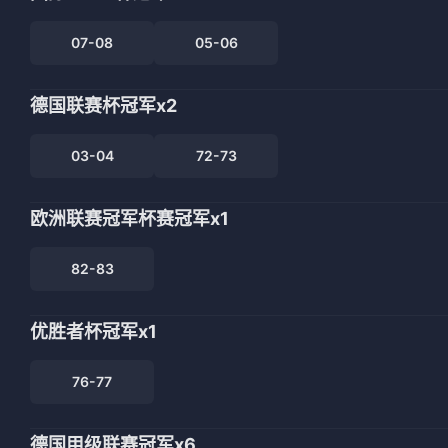
07-08
05-06
德国联赛杯冠军
x2
03-04
72-73
欧洲联赛冠军杯赛冠军
x1
82-83
优胜者杯冠军
x1
76-77
德国甲级联赛冠军
x6