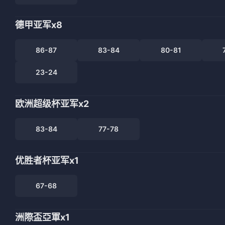
德甲亚军
x8
86-87
83-84
80-81
23-24
欧洲超级杯亚军
x2
83-84
77-78
优胜者杯亚军
x1
67-68
洲際盃亞軍
x1