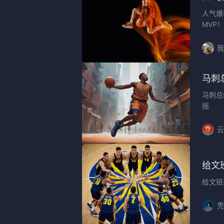
人气爆
MVP！
我
马刺
马刺总
摇
云
给文
给文班
秃