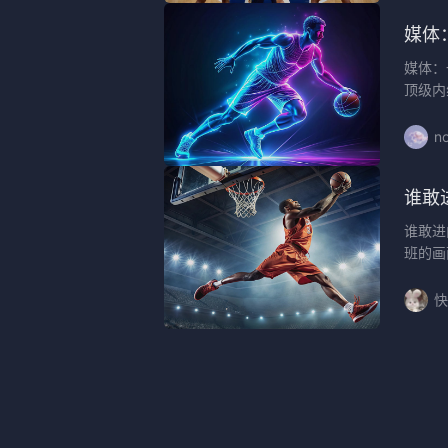
媒体
媒体：
顶级内
no
谁敢
谁敢进
班的画
快