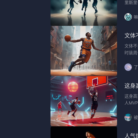
里斯里
嘛
文体
文体不
时装周
了
这身
这身高
人MV
被
人气