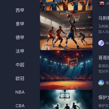
J
法甲
意甲
西甲
中超
德甲
马刺
意甲
马刺新
欧冠
法甲
加入马
德甲
NBA
l
CBA
法甲
哥哥
电竞
中超
哥哥的
觉对手
欧冠
美
NBA
保护
CBA
保护文