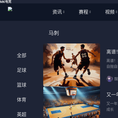
MK电竞
资讯
赛程
视频
全部
全部
全部
马刺
足球
足球
足球视
篮球
篮球
篮球视
离谱
全部
离谱！
体育
NBA
自抛自
足球
英超
CBA
酸
篮球
西甲
WNBA
又一
意甲
英超
体育
又一年
成长
德甲
西甲
英超