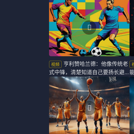
第一球
亨利赞哈兰德：他像传统老
式中锋，清楚知道自己要扬长避
短