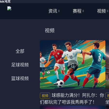
MK电竞
资讯
赛程
视频
全部
全部
全部
视频
足球
足球
足球视
篮球
篮球
篮球视
全部
体育
NBA
足球视频
英超
CBA
篮球视频
西甲
WNBA
意甲
英超
球感能力满分！阿扎尔：你
们都玩完了吧该我秀两手了！
德甲
西甲