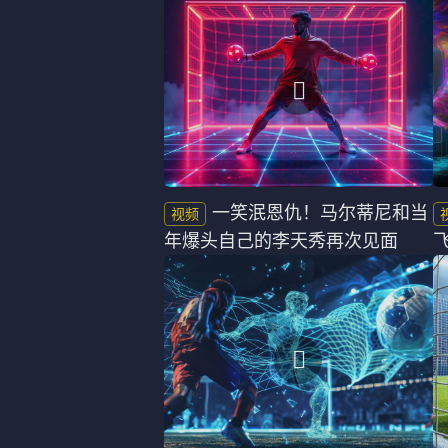
法甲
意甲
中超
德甲
欧冠
法甲
NBA
CBA
一笑泯恩仇！马尔蒂尼和当
年爆头自己的李天秀再次见面
电竞