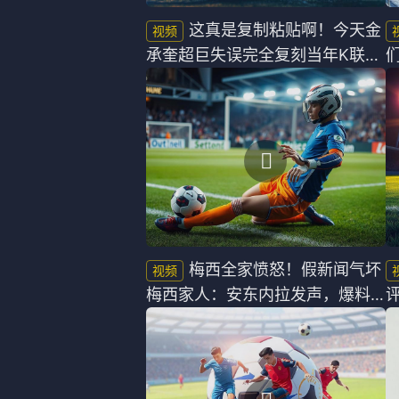
这真是复制粘贴啊！今天金
承奎超巨失误完全复刻当年K联赛
一幕
梅西全家愤怒！假新闻气坏
梅西家人：安东内拉发声，爆料
女星要惨