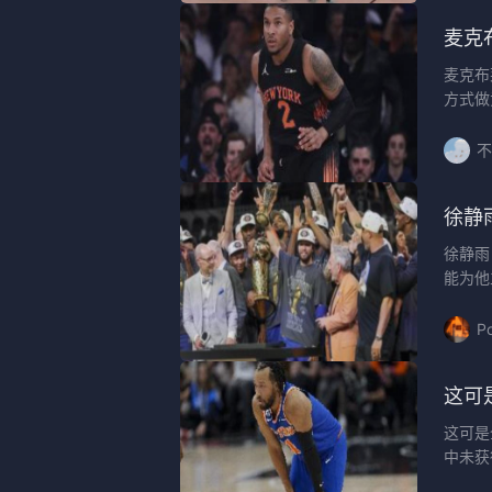
麦克
麦克布
方式做
不
徐静
徐静雨
能为他
P
这可
这可是
中未获