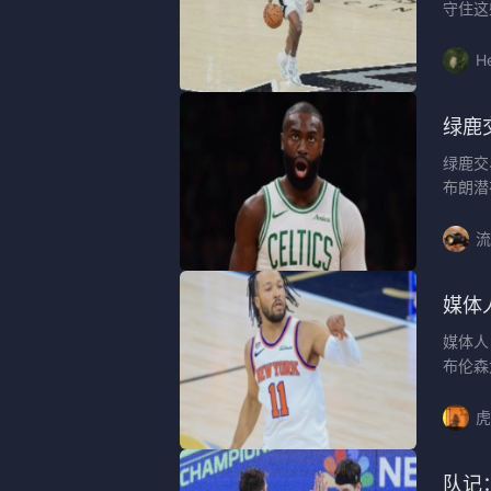
守住这
H
绿鹿
绿鹿交
布朗潜
流
媒体
媒体人
布伦森
虎
队记