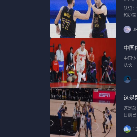
队记：
和护筐
J
中国
中国体
队长
一
这是
这是菜
目前已
1