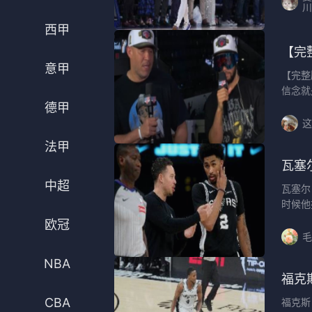
川
法甲
意甲
西甲
中超
德甲
【完
意甲
【完整
欧冠
法甲
信念就
德甲
NBA
这
CBA
法甲
瓦塞
电竞
中超
瓦塞尔
时候他
欧冠
毛
NBA
福克
CBA
福克斯