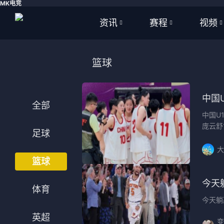
MK电竞
资讯
赛程
视频
全部
全部
全部
篮球
足球
足球
足球视
篮球
篮球
篮球视
中国
全部
中国U
体育
NBA
庞云舒
足球
英超
CBA
大
篮球
西甲
WNBA
今天
意甲
英超
体育
今天躺
德甲
西甲
英超
变