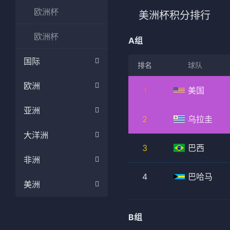
法甲
意甲
欧洲杯
美洲杯积分排行
中超
德甲
欧洲杯
A组
欧冠
法甲
国际
排名
球队
NBA
欧洲
1
美国
CBA
亚洲
2
乌拉圭
电竞
大洋洲
3
巴西
非洲
4
巴哈马
美洲
B组