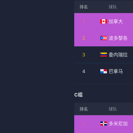
排名
球队
1
加拿大
2
波多黎各
3
委内瑞拉
4
巴拿马
C组
排名
球队
1
多米尼加