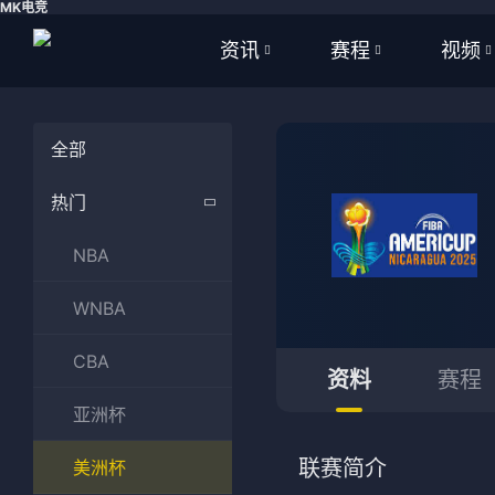
MK电竞
资讯
赛程
视频
全部
全部
全部
全部
足球
足球
足球视
热门
篮球
篮球
篮球视
NBA
体育
NBA
WNBA
英超
CBA
CBA
西甲
WNBA
资料
赛程
亚洲杯
意甲
英超
联赛简介
美洲杯
德甲
西甲