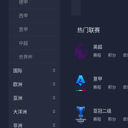
德甲
法甲
意甲
西甲
中超
德甲
意甲
热门联赛
欧冠
法甲
中超
NBA
英超
赛程
积分
资
世界杯
CBA
国际
电竞
意甲
欧洲
赛程
积分
资
亚洲
亚冠二级
大洋洲
赛程
积分
资
非洲