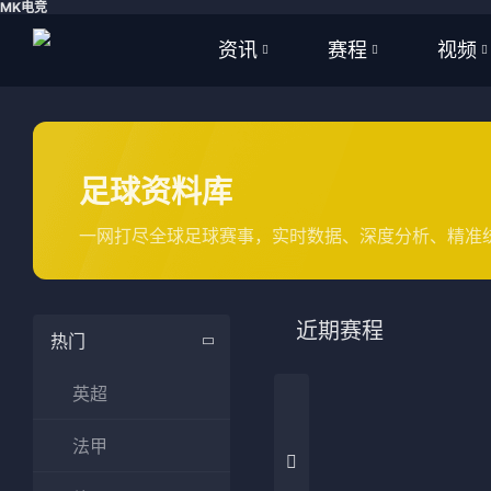
MK电竞
资讯
赛程
视频
全部
全部
全部
足球
足球
足球视
足球资料库
篮球
篮球
篮球视
一网打尽全球足球赛事，实时数据、深度分析、精准
体育
NBA
英超
CBA
近期赛程
热门
西甲
WNBA
英超
意甲
英超
法甲
德甲
西甲