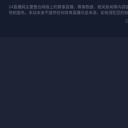
24直播网主要整合网络上的赛事直播、赛事数据、相关新闻等内容
导航服务。本站本身不提供任何体育直播讯息来源，如有侵犯您的
C