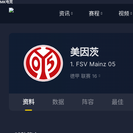
MK电竞
资讯
赛程
视频
全部
全部
全部
足球
足球
足球视
美因茨
篮球
篮球
篮球视
1. FSV Mainz 05
体育
NBA
德甲 联赛 16
英超
CBA
西甲
WNBA
资料
数据
阵容
最佳
意甲
英超
德甲
西甲