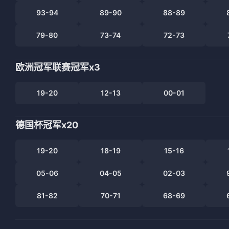
93-94
89-90
88-89
79-80
73-74
72-73
欧洲冠军联赛冠军
x3
19-20
12-13
00-01
德国杯冠军
x20
19-20
18-19
15-16
05-06
04-05
02-03
81-82
70-71
68-69