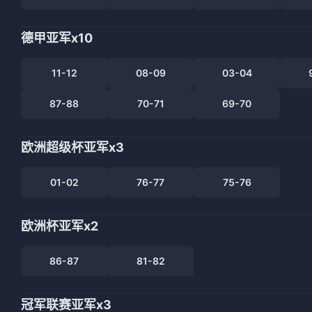
德甲亚军
x10
11-12
08-09
03-04
87-88
70-71
69-70
欧洲超级杯亚军
x3
01-02
76-77
75-76
欧洲杯亚军
x2
86-87
81-82
冠军联赛亚军
x3