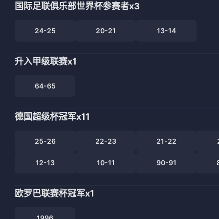
国际足联俱乐部世界杯参赛者
x3
24-25
20-21
13-14
升入甲级联赛
x1
64-65
德国超级杯冠军
x11
25-26
22-23
21-22
12-13
10-11
90-91
欧罗巴联赛杯冠军
x1
1996