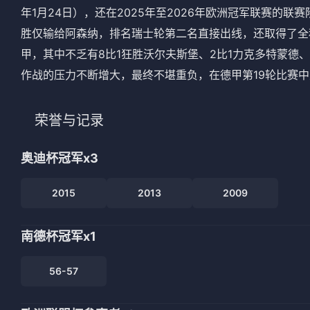
年1月24日），还在2025年至2026年欧洲冠军联赛的
胜仅输给阿森纳，排名瑞士轮第二名直接出线，还取得了全
甲，其中不乏有8比1狂胜沃尔夫斯堡、2比1力克多特蒙德、
作战的压力不断增大，最终不堪重负，在德甲第19轮比赛中
荣誉与记录
奥迪杯冠军
x3
2015
2013
2009
南德杯冠军
x1
56-57