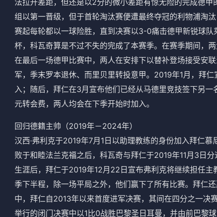
法拉开差距，但还是以2分的微小差距有惊无险的完成德甲
组以第一晋级，但于首轮淘汰赛便遭最终夺冠的利物浦淘汰
赛起每轮都以一球险胜，直到决赛以3-0痛击德甲新锐球
杯，科瓦奇算是不过不失的完成了本赛季。在赛季期间，两
在最后一场德甲比赛中，两人在安排下以替补登场接受安联
军，季末罗本退休、而里贝里转投意甲。2019年1月，拜
入；随后，拜仁在3月宣布他们已经从马德里竞技签下另一名
元转会费，两人均会在下季开始时加入。
回归德籍主帅（2019年－2024年）
汉西·弗利克于2019年7月1日以助理教练的身份加入拜仁慕
败于和睦法兰克福之后，科瓦奇与拜仁于2019年11月3
生涯后，拜仁于2019年12月22日宣布弗利克将继续担
季下半程，除一场平局之外，他们赢下了所有比赛。拜仁还
中，拜仁自2013年以来首度进军决赛，其间在四分之一决
举行的闭门决赛中以1比0战胜巴黎圣日耳曼，并由前巴黎