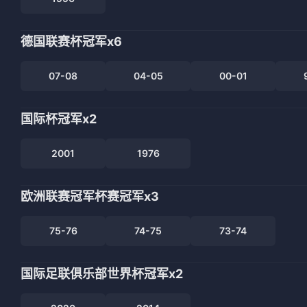
德国联赛杯冠军
x6
07-08
04-05
00-01
国际杯冠军
x2
2001
1976
欧洲联赛冠军杯赛冠军
x3
75-76
74-75
73-74
国际足联俱乐部世界杯冠军
x2