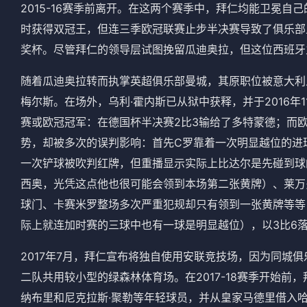
2015-16赛季前离开。在这两个赛季中，拜仁均能卫冕自己
时获得双冠王，但连三季欧冠联赛止步半决赛导致了俱乐部
奖杯。尽管拜仁的领导层试图挽留瓜迪奥拉，但这位西班牙
随着瓜迪奥拉转而执掌英超俱乐部曼城，其原职位被意大利人卡
梅尔斯。在场外，乌利·霍内斯已从狱中获释，并于2016
赛或欧冠冠军：在德国杯半决赛2比3输给了多特蒙德；而
势，却被多次的误判影响：首先C罗靠着一次明显越位的进
一次铲球被吹判红牌，但重播显示实际上比达尔是先碰到球
西奥，光凭这点他也很可能会领到本场第二张黄牌）、莱万
球门、卡赛米罗整场多次严重犯规却只有领到一张黄牌等等
际上就连加时赛的三球中也有一球是明显越位），以3比6
2017年7月，拜仁宣布将独自使用安联竞技场，因为同城
二队共用较小型的绿森林体育场。在2017-18赛季开始前
纳布里和尼克拉斯·聚勒等年轻球员，并从皇家马德里借入哈