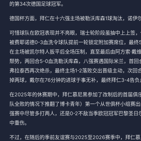
的第34次德国足球冠军。
德国杯方面，拜仁在十六强主场被勒沃库森1球淘汰，诺伊
可惜球队在欧冠表现并不亮眼，瑞士轮阶段虽抽中上上签，
被费耶诺德0-3血洗令球队提前一轮锁定附加赛席位，最终5
在主场被凯尔特人扳平后全场压制，直至最后由阿方索·戴
颓势，两回合5-0血洗勒沃库森，八强赛遇国际米兰，首回
弗拉泰西再次绝杀，最终主场1-2落败交出晋级主动，次回
掉两球，戴尔在76分钟的进球于事无补，最终拜仁3-4告
在2025年的休赛期中，拜仁慕尼黑参加了改制后的首届
队全败的情况下推翻了博卡青年）第一个从世俱杯小组赛出
强赛中尽管多打两人，还是0-2不敌当季欧冠冠军巴黎圣
中重伤。
不过，在随后的季前友谊赛与2025至2026赛季中，拜仁