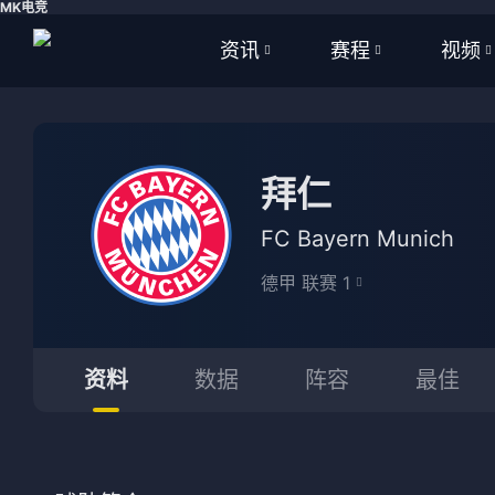
MK电竞
资讯
赛程
视频
全部
全部
全部
足球
足球
足球视
拜仁
篮球
篮球
篮球视
FC Bayern Munich
体育
NBA
德甲 联赛 1
英超
CBA
西甲
WNBA
资料
数据
阵容
最佳
意甲
英超
德甲
西甲