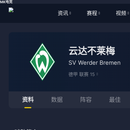
MK电竞
资讯
赛程
视频
全部
全部
全部
足球
足球
足球视
云达不莱梅
篮球
篮球
篮球视
SV Werder Bremen
体育
NBA
德甲 联赛 15
英超
CBA
西甲
WNBA
资料
数据
阵容
最佳
意甲
英超
德甲
西甲