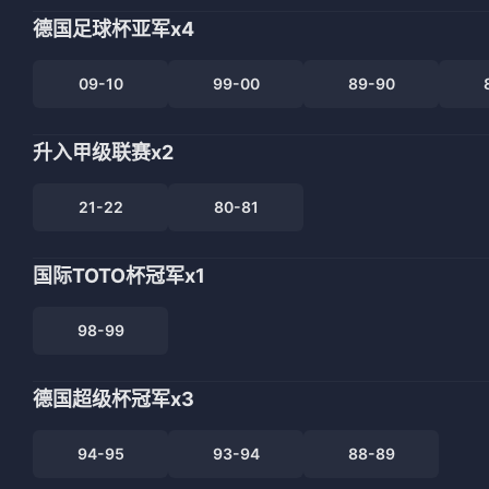
德国足球杯亚军
x4
09-10
99-00
89-90
升入甲级联赛
x2
21-22
80-81
国际TOTO杯冠军
x1
98-99
德国超级杯冠军
x3
94-95
93-94
88-89