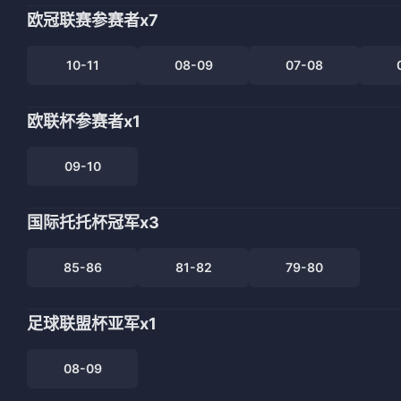
欧冠联赛参赛者
x7
10-11
08-09
07-08
欧联杯参赛者
x1
09-10
国际托托杯冠军
x3
85-86
81-82
79-80
足球联盟杯亚军
x1
08-09