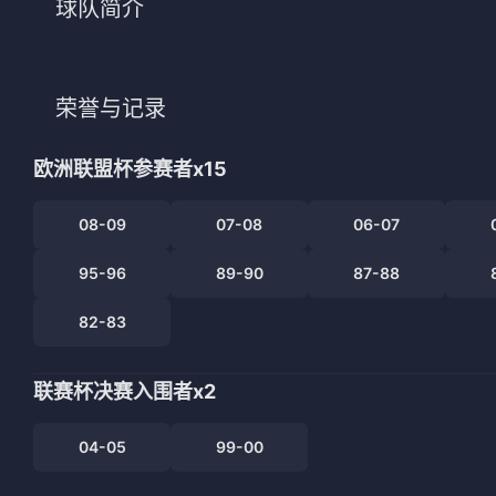
球队简介
法甲
意甲
中超
德甲
荣誉与记录
欧冠
法甲
欧洲联盟杯参赛者
x15
NBA
08-09
07-08
06-07
CBA
95-96
89-90
87-88
电竞
82-83
联赛杯决赛入围者
x2
04-05
99-00