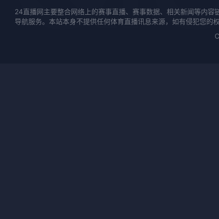
24直播网主要整合网络上的赛事直播、赛事数据、相关新闻等内容
导航服务。本站本身不提供任何体育直播讯息来源，如有侵犯您的
C