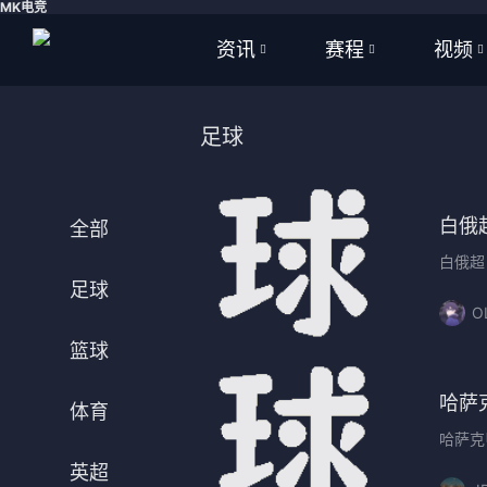
MK电竞
资讯
赛程
视频
全部
全部
全部
足球
足球
足球
足球视
篮球
篮球
篮球视
白俄
全部
体育
NBA
白俄超
足球
英超
CBA
O
篮球
西甲
WNBA
哈萨
意甲
英超
体育
哈萨克
德甲
西甲
英超