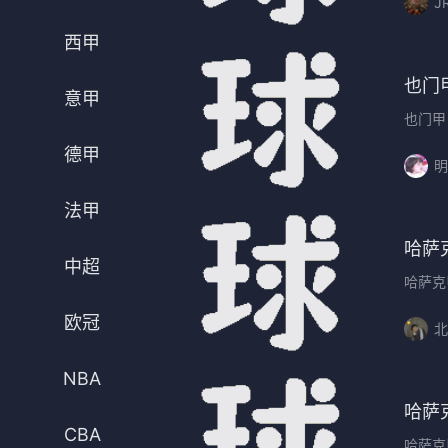
J
法甲
意甲
西甲
中超
德甲
也门
意甲
欧冠
法甲
也门甲
德甲
NBA
明
CBA
法甲
哈萨
电竞
中超
哈萨克
欧冠
北
NBA
哈萨
CBA
哈萨克