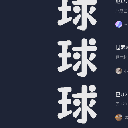
厄瓜
厄瓜乙
林
世界
世界杯
心
巴U2
巴U20
你