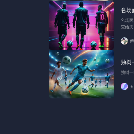
名场
名场面
交给天
傅
独树
独树一
五