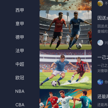
不
法甲
意甲
西甲
中超
德甲
因送
意甲
因送点
欧冠
法甲
曼城的
德甲
NBA
兴
CBA
法甲
一己
电竞
中超
一己之
对曼联
欧冠
你
NBA
还能
CBA
还能再