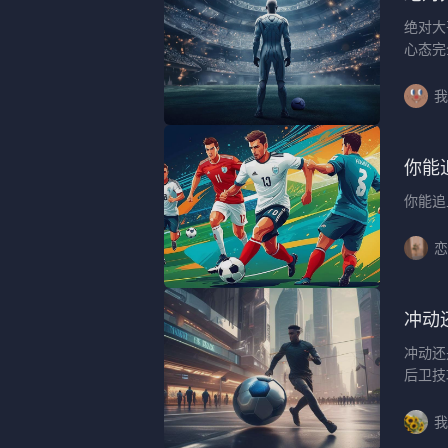
绝对大
心态完
我
你能
你能追
恋
冲动
冲动还
后卫技
我