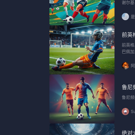
谢尔基
是
前英
前英格
巴佩加
阿
鲁尼
鲁尼频
S
绝对