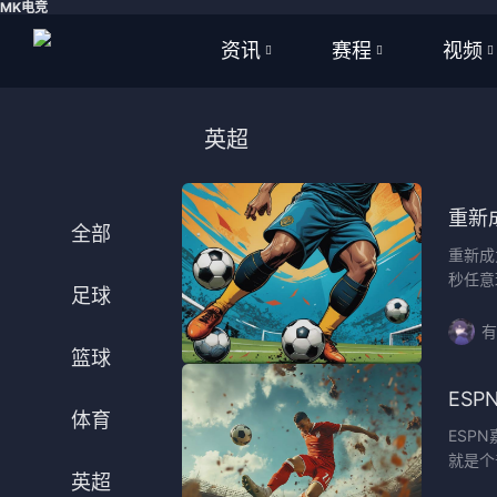
MK电竞
资讯
赛程
视频
全部
全部
全部
英超
足球
足球
足球视
篮球
篮球
篮球视
重新
全部
重新成
体育
NBA
秒任意
足球
英超
CBA
有
篮球
西甲
WNBA
ES
意甲
英超
体育
ESP
就是个
德甲
西甲
英超