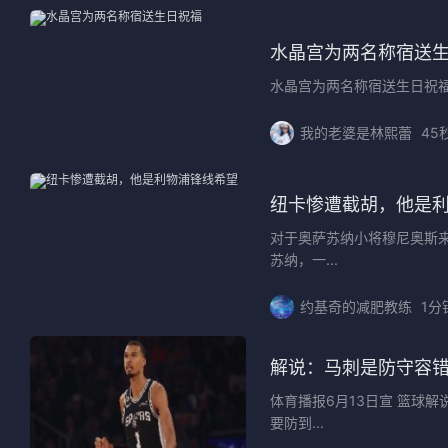
水晶宫为两名称宿送
水晶宫为两名称宿送生日祝福国际
我的老婆是林熙蕾
45
纽卡惨遭截胡，他是
对于奥萨苏纳小将穆尼奥斯
苏纳，一...
约基奇的减肥教练
1分
解说：马刺是防守容
体育播报6月13日宣 篮球
要防到...