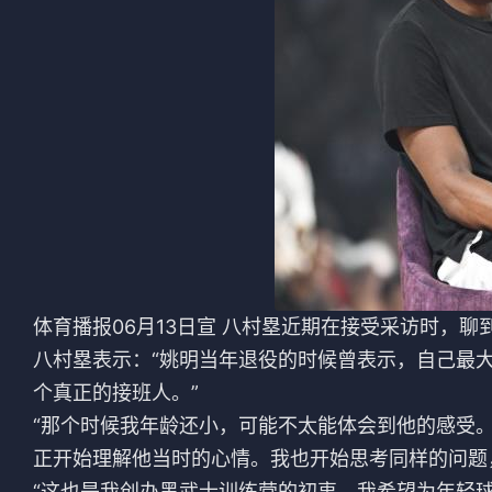
法甲
意甲
中超
德甲
欧冠
法甲
NBA
CBA
电竞
体育播报06月13日宣 八村塁近期在接受采访时，
八村塁表示：“姚明当年退役的时候曾表示，自己最
个真正的接班人。”
“那个时候我年龄还小，可能不太能体会到他的感受
正开始理解他当时的心情。我也开始思考同样的问题
“这也是我创办黑武士训练营的初衷，我希望为年轻