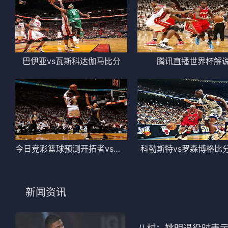
巴伊亚vs瓦斯科达伽马比分
腾讯直播世界杯解
今日竞彩篮球预测开拓者vs快船
科勒斯特vs罗森博格比
新闻资讯