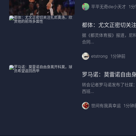
平平无奇de小天才
1
都体：尤文正密切关
据《都灵体育报》报道，尼
合同...
etstrong
1分钟前
罗马诺：莫雷诺自由
转会记者罗马诺发布了社媒
西班...
世间有我真幸运
1分钟