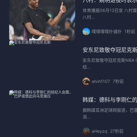
八村：姚明退役时表
体育播报06月13日宣 八
八村...
噗噗噗噗扑铺扑
1秒前
安东尼致敬夺冠尼克
安东尼致敬夺冠尼克斯NBA 0
纽...
alvin1107
7秒前
韩媒：德科与李刚仁
据韩媒亚洲足球网报道，巴
消...
aHeyzq
27秒前