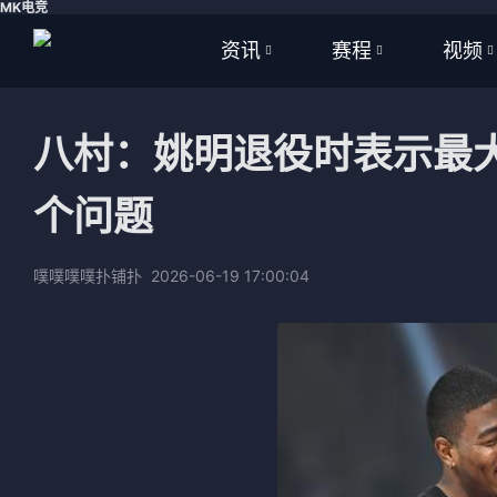
MK电竞
资讯
赛程
视频
全部
全部
全部
八村：姚明退役时表示最
足球
足球
足球视
个问题
篮球
篮球
篮球视
体育
NBA
噗噗噗噗扑铺扑
2026-06-19 17:00:04
英超
CBA
西甲
WNBA
意甲
英超
德甲
西甲