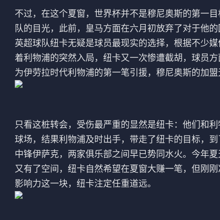
法甲
意甲
不过，在这个夏窗，世界杯并不是穆尼奥斯的第一目
队的目光，此前，皇马方面在六月初放弃了对于他的
中超
德甲
英超球队纽卡无疑是球员最现实的选择，根据不少媒
欧冠
法甲
着利物浦的突然入局，纽卡又一次惨遭截胡，球员方
为伊劳拉时代利物浦的第一笔引援，穆尼奥斯的加盟
NBA
CBA
电竞
只看这桩转会，受伤最严重的显然是纽卡：他们和利
球场，结果利物浦及时出手，带走了纽卡的目标，到
中锋伊萨克，两家俱乐部之间早已势同水火。今年夏
又有了空间，纽卡自然希望在夏窗大赚一笔，但刚刚
影响力这一块，纽卡注定任重道远。