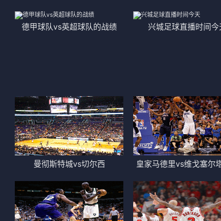
德甲球队vs英超球队的战绩
兴城足球直播时间今
曼彻斯特城vs切尔西
皇家马德里vs维戈塞尔