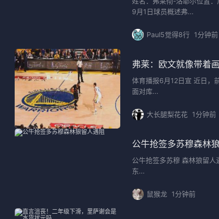
姓名：弗莱彻-洛耶尔位置：后
9月1日球员概述弗...
Paul5觉得8行
1分钟前
弗莱：欧文就像带着
体育播报6月12日宣 近日，前N
面对库...
大长腿梨花花
1分钟前
公牛抢签多苏穆森林
公牛抢签多苏穆 森林狼留人遇
东...
鼠猴龙
1分钟前