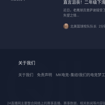
直言沮丧！二年级下
近日，老鹰球员里萨谢接受了
失望之情...
北美篮球校队队长
2分
关于我们
关于我们
免责声明
MK电竞-集结!我们的电竞梦
24直播网主要整合网络上的赛事直播、赛事数据、相关新闻等内容