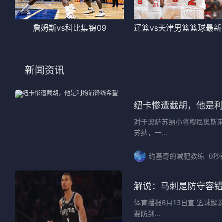
詹姆斯vs科比集锦09
新闻资讯
纽卡惨遭截胡，他是
对于奥萨苏纳小将穆尼奥斯
苏纳，一...
约基奇的减肥教练
0秒
解说：马刺是防守容
体育播报6月13日宣 篮球
要防到...