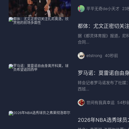
平平无奇de小天才
23
都体：尤文正密切关
据《都灵体育报》报道，尼
合同...
etstrong
40秒前
罗马诺：莫雷诺自由
转会记者罗马诺发布了社媒
西班...
世间有我真幸运
54秒
2026年NBA选秀球