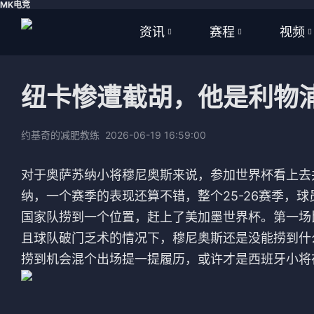
MK电竞
资讯
赛程
视频
全部
全部
全部
纽卡惨遭截胡，他是利物
足球
足球
足球视
篮球
篮球
篮球视
约基奇的减肥教练
2026-06-19 16:59:00
体育
NBA
对于奥萨苏纳小将穆尼奥斯来说，参加世界杯看上去
纳，一个赛季的表现还算不错，整个25-26赛季，
英超
CBA
国家队捞到一个位置，赶上了美加墨世界杯。第一场
西甲
WNBA
且球队破门乏术的情况下，穆尼奥斯还是没能捞到什
捞到机会混个出场提一提履历，或许才是西班牙小将
意甲
英超
德甲
西甲