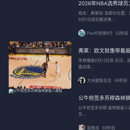
2026年NBA选秀球
姓名：弗莱彻-洛耶尔位置：后
9月1日球员概述弗...
Paul5觉得8行
32秒前
弗莱：欧文就像带着
体育播报6月12日宣 近日，前N
面对库...
大长腿梨花花
49秒前
公牛抢签多苏穆森林
公牛抢签多苏穆 森林狼留人遇
东...
鼠猴龙
58秒前