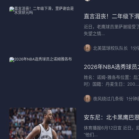
直言沮丧！二年级下
近日，老鹰球员里萨谢接受了
失望之情...
北美篮球校队队长
1分
2026年NBA选秀球
姓名：诺姆-雅各布位置：后卫
时）国籍：丹麦生日：200...
夜风绕过几条街
1分钟
安东尼：北卡黑鹰巴
体育播报6月12日宣 近日，尼
“他们...