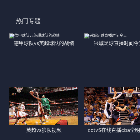
法甲
意甲
热门专题
中超
德甲
欧冠
法甲
德甲球队vs英超球队的战绩
兴城足球直播时间今
NBA
CBA
电竞
英超vs狼队视频
cctv5在线直播cba全