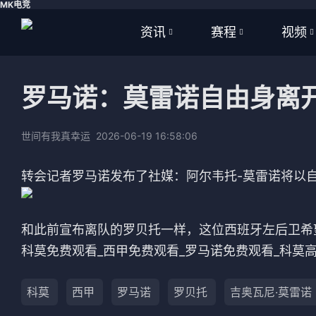
MK电竞
资讯
赛程
视频
全部
全部
全部
罗马诺：莫雷诺自由身离
足球
足球
足球视
篮球
篮球
篮球视
世间有我真幸运
2026-06-19 16:58:06
体育
NBA
转会记者罗马诺发布了社媒：阿尔韦托-莫雷诺将以
英超
CBA
和此前宣布离队的罗贝托一样，这位西班牙左后卫希
西甲
WNBA
科莫免费观看_西甲免费观看_罗马诺免费观看_科莫
意甲
英超
科莫
西甲
罗马诺
罗贝托
吉奥瓦尼·莫雷诺
德甲
西甲