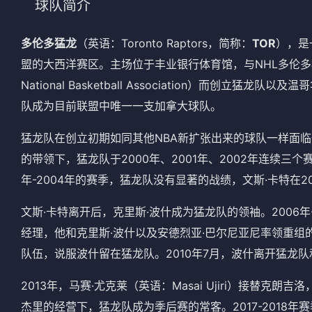
球队简介
法甲
意甲
多伦多猛龙
（英语：Toronto Raptors，简称：
TOR
），是
中超
德甲
盟的大西洋赛区。主场位于丰业银行体育馆，与NHL多伦多枫叶共用
欧冠
法甲
National Basketball Association）而创立
队成为目前联盟中唯一一支加拿大球队。
NBA
猛龙队在创立初期如同其他NBA新扩张出来的球队一样面临一
CBA
的带领下，猛龙队于2000年、2001年、2002年连续三
电竞
年-2004年的赛季，猛龙队没有显著的战绩，文斯·卡特在
文斯·卡特离开后，克里斯·波什成为猛龙队的领袖。2006年-0
经理，他和克里斯·波什以及安德烈亚·巴尔尼亚尼率领重组的队
队伍，说服波什留在猛龙队。2010年7月，波什离开猛龙
2013年，马赛·尤克莱（英语：Masai Ujiri）接替
杰里的经营下，猛龙队成为季后赛的常客。2017-2018