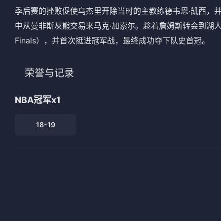
季后赛的挫败促使乌杰里开除当时的主教练德韦恩·凯西，并于
中从曼非斯灰熊交易来马克·加索尔。趁着詹姆斯转会到湖人，猛龙
Finals），并首次挺进冠军战，最终成功夺下队史首冠。
荣誉与记录
NBA冠军
x1
18-19