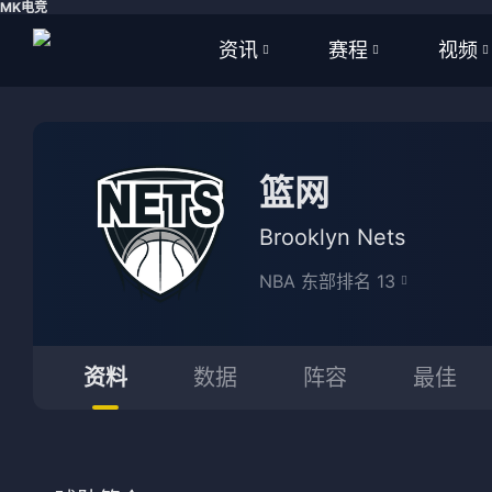
MK电竞
资讯
赛程
视频
全部
全部
全部
足球
足球
足球视
篮网
篮球
篮球
篮球视
Brooklyn Nets
体育
NBA
NBA 东部排名 13
英超
CBA
西甲
WNBA
资料
数据
阵容
最佳
意甲
英超
德甲
西甲