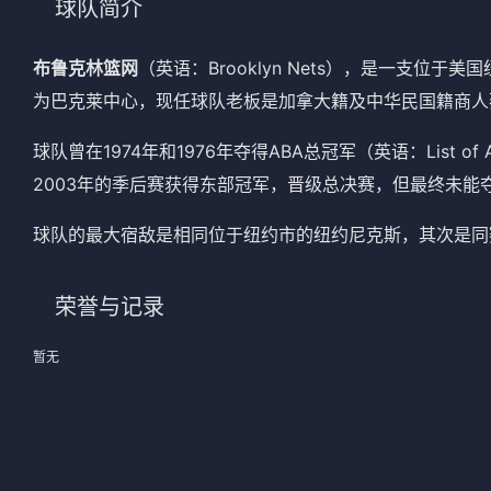
球队简介
法甲
意甲
布鲁克林篮网
（英语：Brooklyn Nets），是一支
中超
德甲
为巴克莱中心，现任球队老板是加拿大籍及中华民国籍商人
欧冠
法甲
球队曾在1974年和1976年夺得ABA总冠军（英语：List of
NBA
2003年的季后赛获得东部冠军，晋级总决赛，但最终未能
CBA
球队的最大宿敌是相同位于纽约市的纽约尼克斯，其次是同
电竞
荣誉与记录
暂无