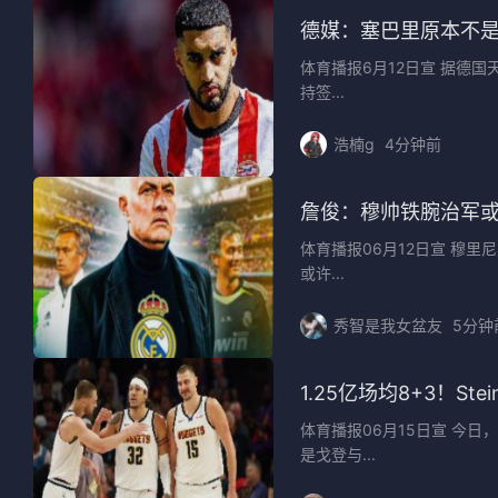
德媒：塞巴里原本不
体育播报6月12日宣 据德
持签...
浩楠g
4分钟前
詹俊：穆帅铁腕治军
体育播报06月12日宣 穆
或许...
秀智是我女盆友
5分钟
1.25亿场均8+3！
体育播报06月15日宣 今日
是戈登与...