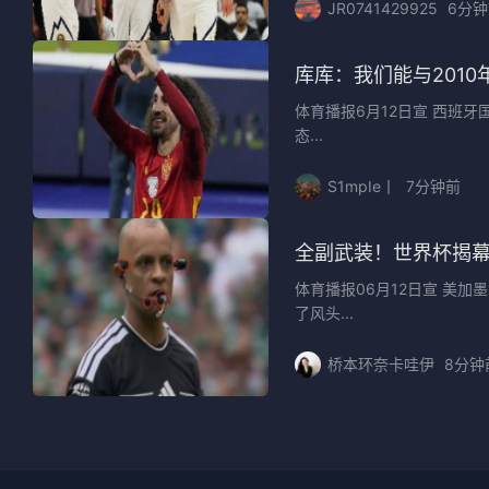
JR0741429925
6分
库库：我们能与201
体育播报6月12日宣 西班
态...
S1mpIe丨
7分钟前
全副武装！世界杯揭幕
体育播报06月12日宣 美
了风头...
桥本环奈卡哇伊
8分钟