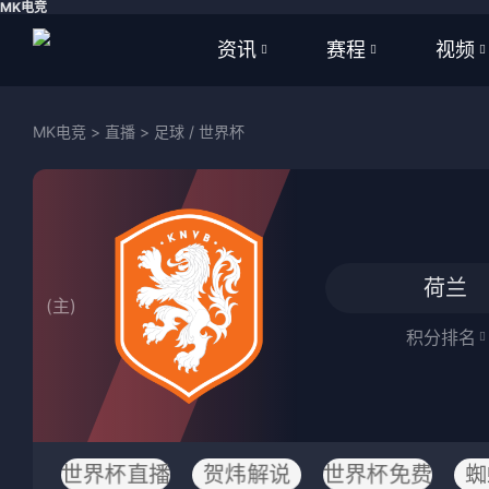
MK电竞
资讯
赛程
视频
全部
全部
全部
MK电竞
>
直播
>
足球
/
世界杯
足球
足球
足球视
篮球
篮球
篮球视
体育
NBA
荷兰
(主)
英超
CBA
积分排名
西甲
WNBA
意甲
英超
德甲
西甲
世界杯直播
贺炜解说
世界杯免费
蜘