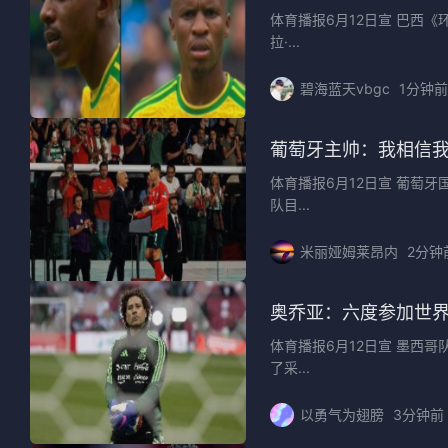
体育播报6月12日宣 巴西
拉·...
碧海蓝天vbgc
1分钟前
葡萄牙主帅：我相信
体育播报6月12日宣 葡萄
队目...
米丽娅姆莱昂内
2分钟
奥乔亚：六度参加世
体育播报6月12日宣 墨西
了采...
以勇气为翅膀
3分钟前