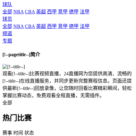
球队
全部
NBA
CBA
英超
西甲
意甲
德甲
法甲
球员
全部
NBA
CBA
英超
西甲
意甲
德甲
法甲
频道
专题
[!--pagetitle--]简介
观看[!--title--]比赛视频直播，24直播网为您提供高清、流畅的
[!--title--]在线直播服务，并同步更新完整赛程信息。页面还提
供最新[!--title--]回放录像，让您随时回看比赛精彩瞬间，轻松
掌握比赛动态，免费观看全程直播，无需插件。
全部
热门比赛
赛事
时间
状态