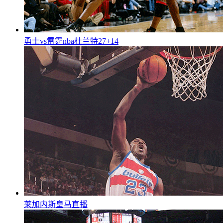
勇士vs雷霆nba杜兰特27+14
莱加内斯皇马直播