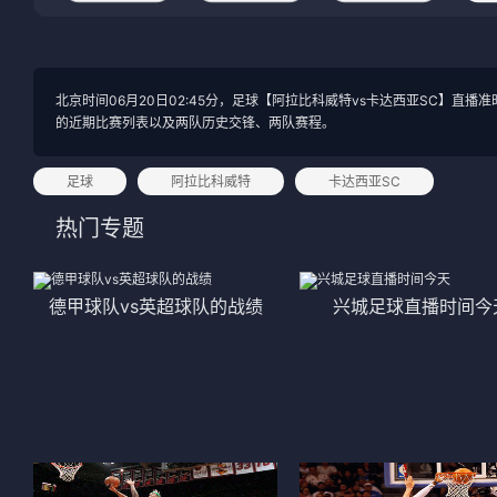
法甲
意甲
中超
德甲
北京时间06月20日02:45分，足球【阿拉比科威特vs卡达西亚SC】
的近期比赛列表以及两队历史交锋、两队赛程。
欧冠
法甲
NBA
足球
阿拉比科威特
卡达西亚SC
热门专题
CBA
电竞
德甲球队vs英超球队的战绩
兴城足球直播时间今