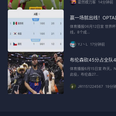
霍然模刀客
14分钟前
赢一场就出线！OPTA
体育播报06月12日宣 世界
线，8个成...
YJ丶L
17分钟前
布伦森砍45分占全队4
体育播报6月15日宣 昨天，
此役，布伦森27...
JR1151224567
19分