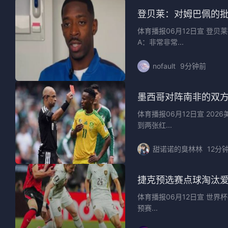
登贝莱：对姆巴佩的
体育播报06月12日宣 登
A：非常非常...
nofault
9分钟前
墨西哥对阵南非的双方
体育播报06月12日宣 20
到两张红...
甜诺诺的臭林林
12分
捷克预选赛点球淘汰爱
体育播报06月12日宣 世
预赛...