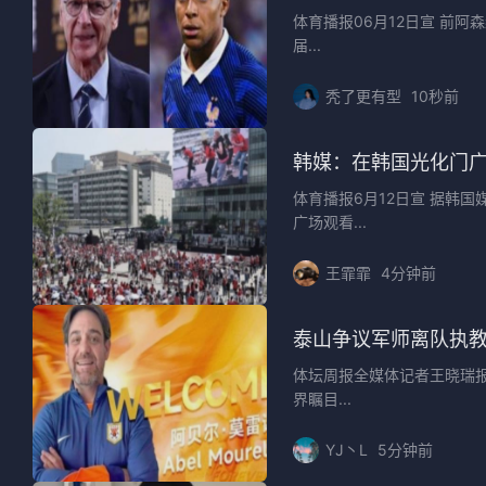
体育播报06月12日宣 前
届...
秃了更有型
10秒前
韩媒：在韩国光化门广
体育播报6月12日宣 据韩
广场观看...
王霏霏
4分钟前
泰山争议军师离队执教
体坛周报全媒体记者王晓瑞
界瞩目...
YJ丶L
5分钟前