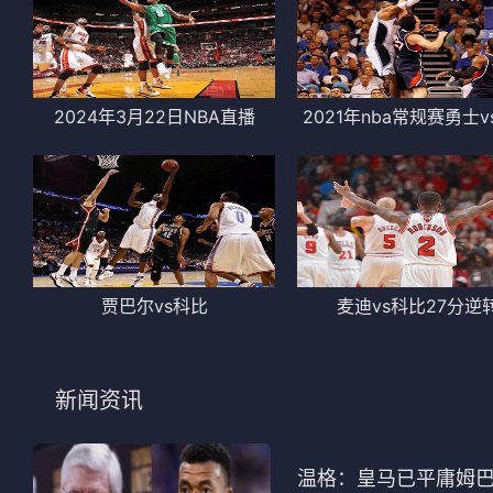
2024年3月22日NBA直播
2021年nba常规赛勇士v
贾巴尔vs科比
麦迪vs科比27分逆
新闻资讯
温格：皇马已平庸姆