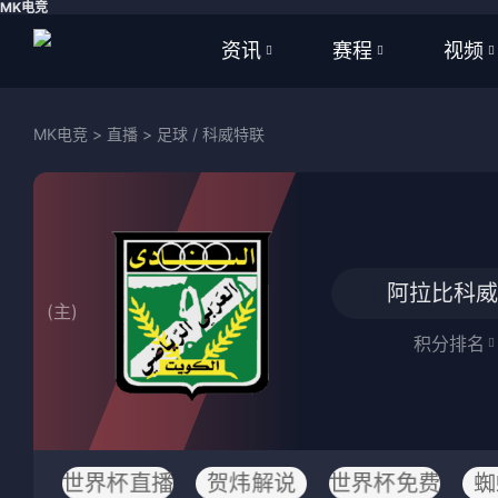
MK电竞
资讯
赛程
视频
全部
全部
全部
MK电竞
>
直播
>
足球
/
科威特联
足球
足球
足球视
篮球
篮球
篮球视
体育
NBA
阿拉比科威
(主)
英超
CBA
积分排名
西甲
WNBA
意甲
英超
德甲
西甲
世界杯直播
贺炜解说
世界杯免费
蜘