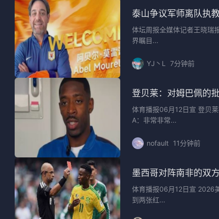
泰山争议军师离队执教
体坛周报全媒体记者王晓瑞
界瞩目...
YJ丶L
7分钟前
登贝莱：对姆巴佩的
体育播报06月12日宣 登
A：非常非常...
nofault
11分钟前
墨西哥对阵南非的双方
体育播报06月12日宣 20
到两张红...