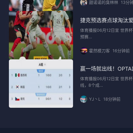
甜诺诺的臭林林
13分
捷克预选赛点球淘汰爱
体育播报06月12日宣 世
预赛...
霍然模刀客
16分钟前
赢一场就出线！OPTA
体育播报06月12日宣 世界
线，8个成...
YJ丶L
18分钟前