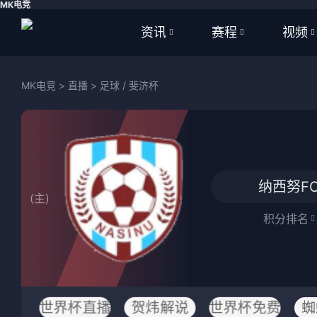
MK电竞
资讯
赛程
视频
全部
全部
全部
MK电竞
>
直播
>
足球
/
斐济杯
足球
足球
足球视
篮球
篮球
篮球视
体育
NBA
纳西努F
(主)
英超
CBA
积分排名
西甲
WNBA
意甲
英超
德甲
西甲
世界杯直播
贺炜解说
世界杯免费
蜘