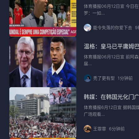
体育播报06月12日宣 今
罗：一如...
能令失落的你爱下去
9
温格：皇马已平庸姆
体育播报06月12日宣 前
届...
秃了更有型
1分钟前
韩媒：在韩国光化门广
体育播报6月12日宣 据韩
广场观看...
王霏霏
6分钟前