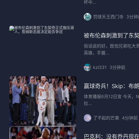
杯中...
罚球天王西门寺
3分钟
被布伦森刺激到了东
俗话说的好，既怕兄弟吃大
英雄，手握...
kzl331
3分钟前
赢球奇兵！Skip：
体育播报6月12日宣 今天，N
拉...
了不起的芒果
4分钟前
巴克利：没有乔丹现在