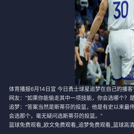
法甲
意甲
中超
德甲
欧冠
法甲
NBA
CBA
电竞
体育播报6月14日宣 今日勇士球星追梦在自己的播
网友：“如果你能偷走其中一项技能，你会选哪个？是
追梦：“答案当然是斯蒂芬的投篮，他是有史以来最
会选那个，毫无疑问选斯蒂芬的投篮。”
篮球免费观看_欧文免费观看_追梦免费观看_篮球高