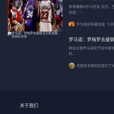
体育播报6月14日宣 近日
说道：“...
华为电动车最加速
5分
罗马诺：罗梅罗去曼
转会记者罗马诺在节目中更
科...
戈登给韦德的扣篮打了
关于我们