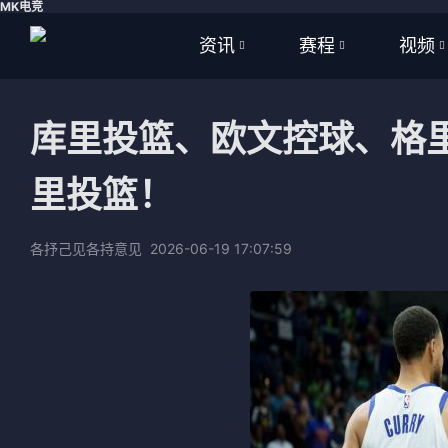
MK电竞
资讯
赛程
视频
全部
全部
全部
库里投篮、欧文控球、格
足球
足球
足球视
里投篮！
篮球
篮球
篮球视
体育
NBA
各抒己见各持意见
2026-06-19 17:07:59
英超
CBA
西甲
WNBA
意甲
英超
德甲
西甲