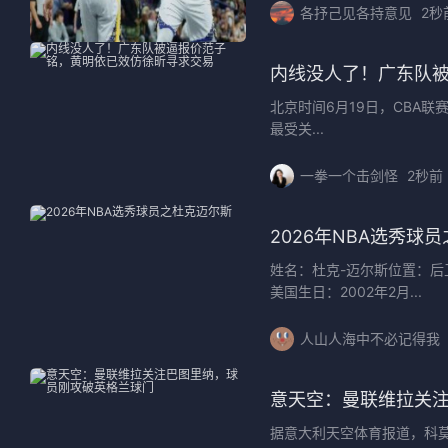
各抒己见各持意见
2秒
内线没人了！广东队
北京时间6月19日，CBA
最受关...
一拳一个击剑怪
2秒前
2026年NBA选秀球
姓名：杜克-迈尔斯位置：后卫
美国生日：2002年2月...
人山人海中不必记得我
意天空：曼联维拉关
据意大利天空体育报道，科