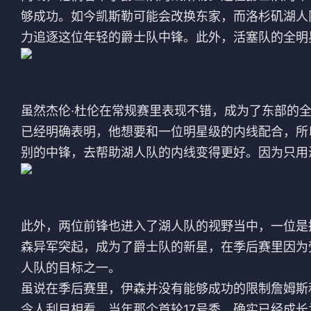
法甲
意甲
够成功。如今凯斯勒可能会改换东家，而洛杉矶湖人
力追逐这位年轻的爵士队中锋。此外，活塞队的全明
中超
德甲
欧冠
法甲
虽然杰伦·杜伦在常规赛里表现不错，成为了东部的
NBA
已经明确表明，他想要和一位明星级的内线配合，所
CBA
别的中锋，去帮助湖人队的内线变得更好。因为只用
电竞
此外，两位前锋也进入了湖人队的视野当中，一位是
森异军突起，成为了爵士队的新星，在季后赛里因为
人队的目标之一。
虽说在季后赛里，伊森并没有能够成功的限制詹姆斯
令人刮目相看，当年那个首轮17号秀，确实已经成