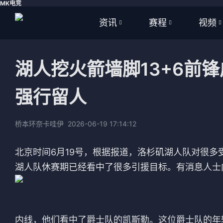
MK电竞
资讯
赛程
视频
全部
全部
全部
湖人挖火箭墙脚13+6前
足球
足球
足球视
强行留人
篮球
篮球
篮球视
体育
NBA
桥本环奈卡哇伊
2026-06-19 17:14:12
英超
CBA
北京时间6月19号，根据报道，洛杉矶湖人队对很多
西甲
WNBA
湖人队休赛期已经看中了很多引援目标。有消息人士
意甲
英超
德甲
西甲
内线，他们看中了爵士队的凯斯勒。这位爵士队的年