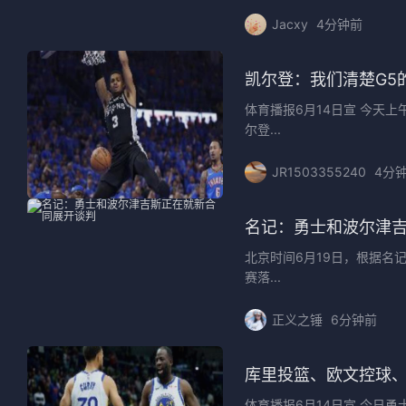
Jacxy
4分钟前
凯尔登：我们清楚G5
体育播报6月14日宣 今天
尔登...
JR1503355240
4分
名记：勇士和波尔津
北京时间6月19日，根据名
赛落...
正义之锤
6分钟前
库里投篮、欧文控球
体育播报6月14日宣 今日