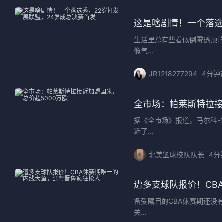
这是啥剧情！一个落选
生活里总有些看似倒霉透顶
像气...
JR1218277294
4分钟
全市场：帕莱斯特拉接
据《全市场》报道，马尔科
近了...
北美篮球校队队长
4分
遭多支球队报价！CB
备受瞩目的CBA休赛期还
关...