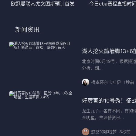
欧冠曼联vs尤文图斯预计首发
今日cba赛程直播时
新闻资讯
湖人挖火箭墙脚13+
北京时间6月19号，根据报
分析，湖...
桥本环奈卡哇伊
1秒前
好厉害的10号秀！征战
龙生九子，各有不同，有的球
全明星，生涯薪资已...
憨憨的哆啦梦
3秒前