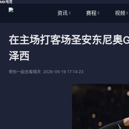
MK电竞
资讯
赛程
视频
全部
全部
全部
在主场打客场圣安东尼奥
足球
足球
足球视
泽西
篮球
篮球
篮球视
体育
NBA
带你一起去看晴天
2026-06-19 17:14:23
英超
CBA
西甲
WNBA
意甲
英超
德甲
西甲