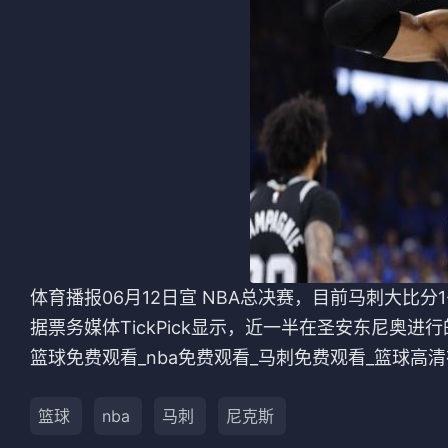
法甲
意甲
中超
德甲
欧冠
法甲
NBA
CBA
电竞
体育播报06月12日宣 NBA总决赛，目前马刺大比分
据票务媒体TickPick显示，近一半在圣安东尼奥
篮球免费观看_nba免费观看_马刺免费观看_篮球高清
篮球
nba
马刺
尼克斯