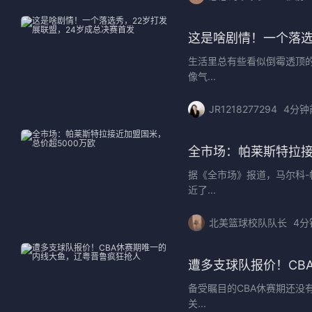
这是啥剧情！一个落选
生活里总有些看似倒霉透顶
像气...
JR1218277294
4分钟
全市场：帕莱斯特拉接
据《全市场》报道，马尔科
近了...
北美篮球校队队长
4分
遭多支球队报价！CB
备受瞩目的CBA休赛期还
关...