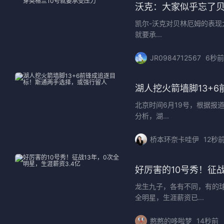
沃克：大家似乎忘了贝
凯尔-沃克对贝林厄姆的表现
就要承...
JR0984712567
6秒前
湖人挖火箭墙脚13+
北京时间6月19号，根据报
分析，湖...
桥本环奈卡哇伊
12秒
好厉害的10号秀！征战
龙生九子，各有不同，有的球
全明星，生涯薪资已...
憨憨的哆啦梦
14秒前