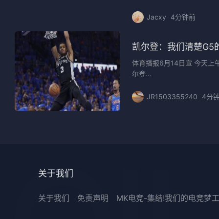
Jacxy
4分钟前
凯尔登：我们清楚G5
体育播报6月14日宣 今天
尔登...
JR1503355240
4分
关于我们
关于我们
免责声明
MK电竞-集结!我们的电竞梦