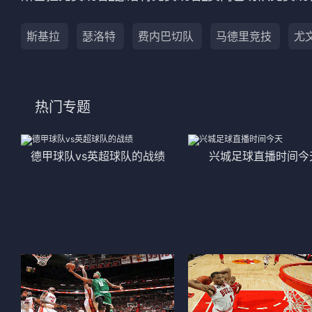
法甲
意甲
斯基拉
瑟洛特
费内巴切队
马德里竞技
尤
中超
德甲
欧冠
法甲
热门专题
NBA
CBA
德甲球队vs英超球队的战绩
兴城足球直播时间今
电竞