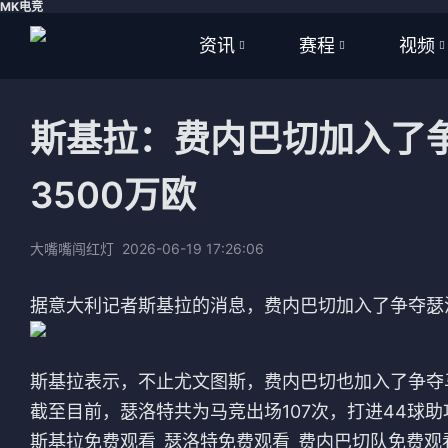
MK电竞
资讯
赛程
视频
全部
全部
全部
斯基拉：费内巴切加入了
足球
足球
足球视
3500万欧
篮球
篮球
篮球视
体育
NBA
大嘴嘴闯红灯
2026-06-19 17:26:06
英超
CBA
据意大利记者斯基拉的消息，费内巴切加入了争夺瑟洛
西甲
WNBA
意甲
英超
斯基拉表示，不止尤文图斯，费内巴切也加入了争夺
截至目前，瑟洛特共为马竞出场107次，打进44球助
德甲
西甲
斯基拉免费观看_瑟洛特免费观看_费内巴切队免费观