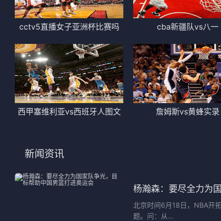
cctv5直播女子亚洲杯比赛吗
cba新疆队vs八一
西甲塞维利亚vs西班牙人图文
詹姆斯vs黄蜂实录
新闻资讯
杨瀚森：要尽全力为
北京时间6月18日，NBA
题。问：从...