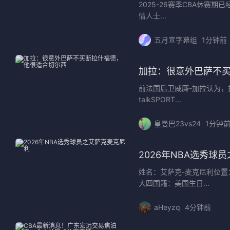
2025-26赛季CBA休
情人士...
五月宣字幕组
1分钟前
加拉：很意外巴萨不
前法国后卫威廉-加拉认为
talkSPORT...
皇曼巴23vs24
1分钟
2026年NBA选秀球
姓名：艾萨克-麦克尼利位置：
大四国籍：美国生日...
aHeyzq
4分钟前