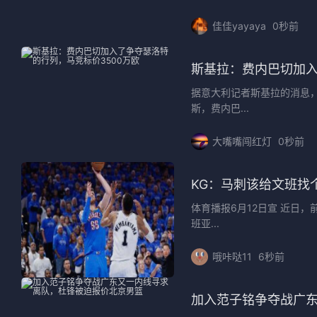
佳佳yayaya
0秒前
斯基拉：费内巴切加入
据意大利记者斯基拉的消息，
斯，费内巴...
大嘴嘴闯红灯
0秒前
KG：马刺该给文班找
体育播报6月12日宣 近日，前
班亚...
哦咔哒11
6秒前
加入范子铭争夺战广