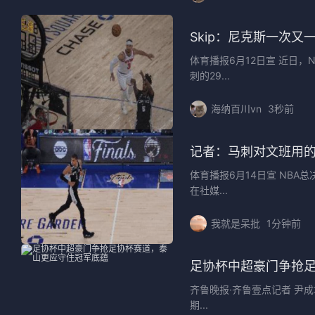
Skip：尼克斯一次
体育播报6月12日宣 近日，NBA
刺的29...
海纳百川vn
3秒前
记者：马刺对文班用的
体育播报6月14日宣 NBA
在社媒...
我就是呆批
1分钟前
足协杯中超豪门争抢
齐鲁晚报·齐鲁壹点记者 尹
期...