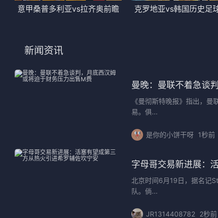
意甲桑普多利亚vs拉齐奥前瞻
克罗地亚vs韩国历史足
新闻资讯
曼晚：曼联不着急谈
《曼彻斯特晚报》指出，曼
易。俱...
是你的小饼干呀
1秒前
字母哥交易新进展：
北京时间6月19日，据名记
队。倘...
JR1314408782
2秒前