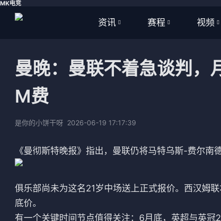
MK电竞
资讯
赛程
视频
全部
全部
全部
曼晚：曼联不着急谈判，
足球
足球
足球视
M费
篮球
篮球
篮球视
体育
NBA
是你的小饼干呀
2026-06-19 17:17:39
英超
CBA
《曼彻斯特晚报》指出，曼联仍将马特乌斯-费尔南
西甲
WNBA
意甲
英超
俱乐部尚未为这名21岁中场送上正式报价。西汉姆联
底价。
德甲
西甲
有一个关键时间节点值得关注：6月底，英超与英冠2