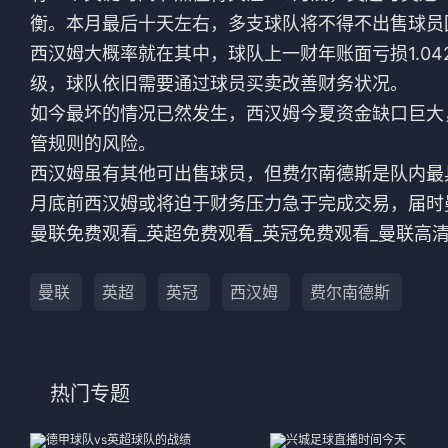
法甲
意甲
衡。本月最后十天左右，多支球队将不得不出售球员
西汉姆大概率就在其中，球队上一财年账面亏损1.0
中超
德甲
级，球队依旧需要通过球员买卖改善财务状况。
如今最坏的情况已然发生，西汉姆今夏资金缺口巨大
欧冠
法甲
管规则的风险。
NBA
西汉姆虽有其他可出售球员，但费尔南德斯是队内最
月底前西汉姆或将迫于财务压力急于完成交易，届时
CBA
曼联免费观看_英超免费观看_英冠免费观看_曼联高
电竞
曼联
英超
英冠
西汉姆
费尔南德斯
热门专题