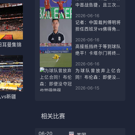
中首战告捷，且三次都
是与巴西同组
2026-06-16
记者：中国裁判傅明将
担任西班牙vs佛得角的
辅助视频助理裁判
2026-06-16
日耳曼集锦
高接抵挡终于等到球队
绝平！卡塔尔门将终场
哨响后跪地不起
2026-06-16
为球队曾放弃上亿合
同！布伦森：即便没夺
冠也觉得值得
2026-06-15
vs新疆
相关比赛
06-20