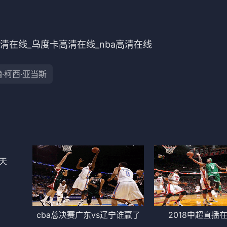
中超
德甲
清在线_乌度卡高清在线_nba高清在线
·柯西·亚当斯
天
cba总决赛广东vs辽宁谁赢了
2018中超直播