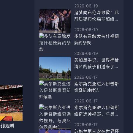
2026-06-19
追梦向布伦森致歉：此
前质疑布伦森非超级球
星我承认看走眼了
2026-06-19
多队有意触发拉什福德
解约条款
2026-06-19
美加墨手记：世界杯给
湾区的孩子们送来了一
座“主场”
2026-06-17
索尔斯克亚进入伊普斯
维奇新帅候选
2026-06-17
索尔斯克亚进入伊普斯
维奇选帅视野，与奥尼
尔竞逐帅位
2026-06-17
在线观看
苏格兰第三次在世界杯