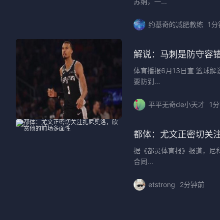
苏纳，一...
约基奇的减肥教练
1分
解说：马刺是防守容
体育播报6月13日宣 篮球
要防到...
平平无奇de小天才
1
都体：尤文正密切关
据《都灵体育报》报道，尼
合同...
etstrong
2分钟前