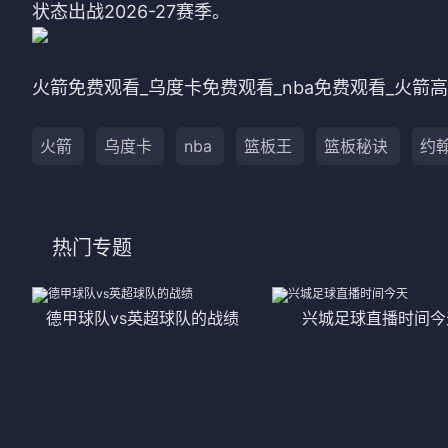
状态出战2026-27赛季。
法甲
意甲
中超
德甲
火箭免费观看_乌度卡免费观看_nba免费观看_火箭高
欧冠
法甲
火箭
乌度卡
nba
篮板王
篮板秘诀
约翰
NBA
CBA
热门专题
电竞
德甲球队vs英超球队的战绩
兴城足球直播时间今