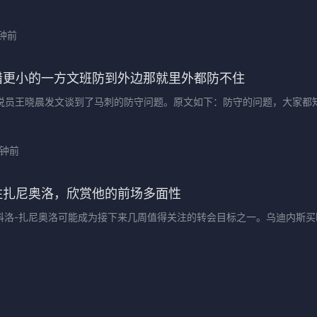
钟前
错更小的一方文班防到外边那就里外都防不住
解说员王晓晨发文谈到了马刺的防守问题。原文如下：防守的问题，大家都
分钟前
注扎尼奥洛，欣赏他的前场多面性
科洛-扎尼奥洛可能成为接下来几周值得关注的转会目标之一。乌迪内斯买