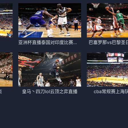
亚洲杯直播泰国对印度比赛回放
巴塞罗那vs巴黎圣
点
皇马丶四刀lol云顶之弈直播
cba常规赛上海队