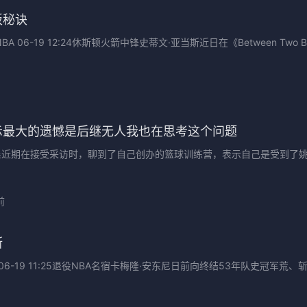
板秘诀
06-19 12:24休斯顿火箭中锋史蒂文·亚当斯近日在《Between Two B
示最大的遗憾是后继无人我也在思考这个问题
村塁近期在接受采访时，聊到了自己创办的篮球训练营，表示自己是受到了
前
斯
06-19 11:25退役NBA名宿卡梅隆·安东尼日前向终结53年队史冠军荒