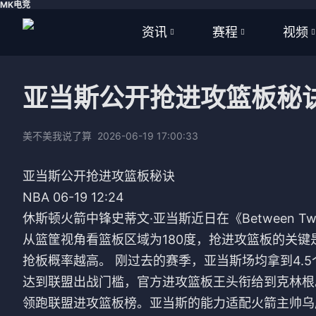
MK电竞
资讯
赛程
视频
全部
全部
全部
亚当斯公开抢进攻篮板秘
足球
足球
足球视
篮球
篮球
篮球视
美不美我说了算
2026-06-19 17:00:33
体育
NBA
亚当斯公开抢进攻篮板秘诀
NBA 06-19 12:24
英超
CBA
休斯顿火箭中锋史蒂文·亚当斯近日在《Between 
西甲
WNBA
从篮筐视角看篮板区域为180度，抢进攻篮板的关键
抢板概率越高。 刚过去的赛季，亚当斯场均拿到4.
意甲
英超
达到联盟出战门槛，官方进攻篮板王头衔给到克林根
德甲
西甲
领跑联盟进攻篮板榜。亚当斯的能力适配火箭主帅乌