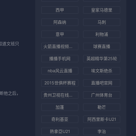
西甲
皇家马德里
阿森纳
马刺
意甲
利物浦
知道文班只
火箭直播视频在线直播
球赛直播
播播手机网
英超精华第25轮
nba风云直播
埃文斯绝杀
2015世俱杯赛程
直播吧官网
断他之后，
贵州卫视在线直播
广州体育台
加蓬
勒芒
奇利基亚
阿西里斯卡U21
熱拿亞U21
李治