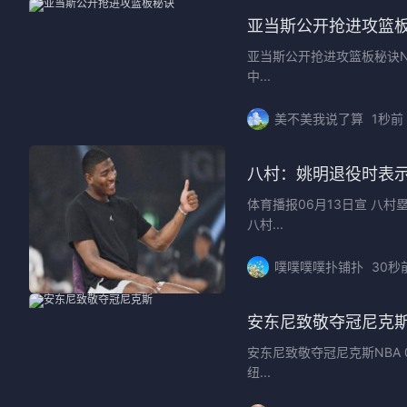
亚当斯公开抢进攻篮
亚当斯公开抢进攻篮板秘诀NBA 
中...
美不美我说了算
1秒前
八村：姚明退役时表
体育播报06月13日宣 八
八村...
噗噗噗噗扑铺扑
30秒
安东尼致敬夺冠尼克
安东尼致敬夺冠尼克斯NBA 
纽...