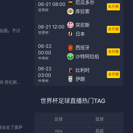
厄瓜多尔
06-21 08:00
未开赛
世界杯
库拉索
突尼斯
06-21 12:00
未开赛
会面。不过
世界杯
日本
06-22
西班牙
00:00
未开赛
沙特阿拉伯
世界杯
06-22
比利时
03:00
未开赛
伊朗
世界杯
劳伦斯...
世界杯足球直播
热门TAG
足球
篮球
转会去了奥萨
nba
英超