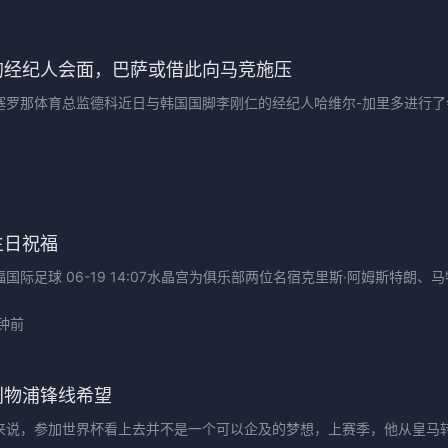
的经纪人会面，巴萨或借此向马竞施压
塞罗那体育总监德科近日与韩国国脚李刚仁的经纪人哈维尔-加里多进行了
生日祝福
际足球 06-19 14:07水晶宫为俱乐部两位名宿克里斯·阿姆斯特朗、马特·
钟前
利物浦锋线希望
来说，参加世界杯看上去并不是一个可以企及的梦想，上赛季，他从皇马