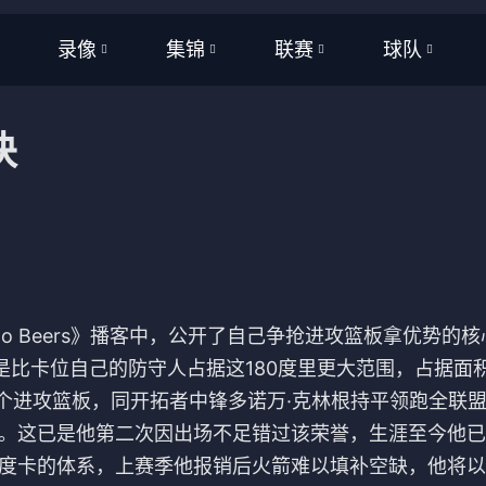
录像
集锦
联赛
球队
全部
全部
WNBA
全部
诀
频
足球
足球
NBA
NBA
频
篮球
篮球
CBA
CBA
亚洲杯
英超
美洲杯
西甲
Two Beers》播客中，公开了自己争抢进攻篮板拿优势的
欧洲杯
意甲
是比卡位自己的防守人占据这180度里更大范围，占据面
5个进攻篮板，同开拓者中锋多诺万·克林根持平领跑全联
欧洲杯
德甲
。这已是他第二次因出场不足错过该荣誉，生涯至今他已
世界杯
法甲
度卡的体系，上赛季他报销后火箭难以填补空缺，他将以