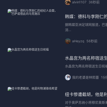
alvin1107
36秒前
韩媒：德科与李刚仁
据韩媒亚洲足球网报道，巴
消...
aHeyzq
56秒前
水晶宫为两名称宿送
水晶宫为两名称宿送生日祝福国
我的老婆是林熙蕾
1分
纽卡惨遭截胡，他是
对于奥萨苏纳小将穆尼奥斯