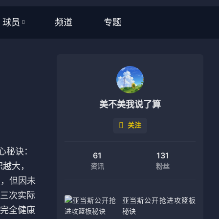
频道
专题
球员
全部
NBA
CBA
美不美我说了算
英超
关注
西甲
核心秘诀：
61
131
意甲
积越大，
资讯
粉丝
盟，但因未
德甲
三次实际
亚当斯公开抢进攻篮板
法甲
完全健康
秘诀