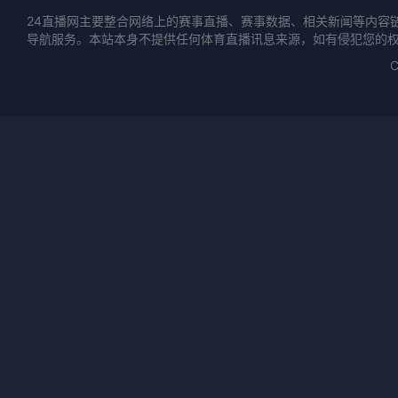
24直播网主要整合网络上的赛事直播、赛事数据、相关新闻等内容
导航服务。本站本身不提供任何体育直播讯息来源，如有侵犯您的
C