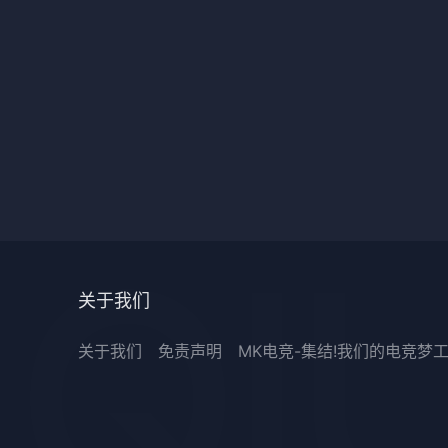
关于我们
关于我们
免责声明
MK电竞-集结!我们的电竞梦