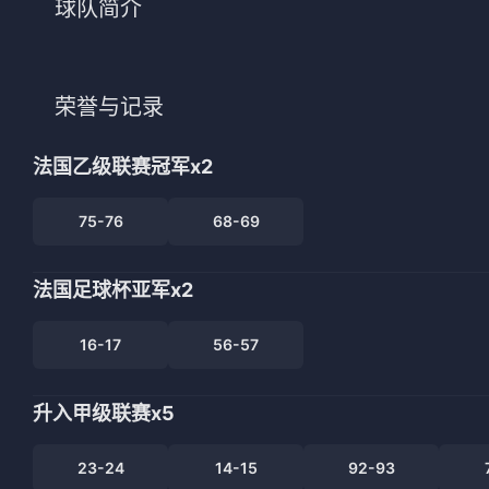
球队简介
法甲
意甲
中超
德甲
荣誉与记录
欧冠
法甲
法国乙级联赛冠军
x2
NBA
75-76
68-69
CBA
电竞
法国足球杯亚军
x2
16-17
56-57
升入甲级联赛
x5
23-24
14-15
92-93