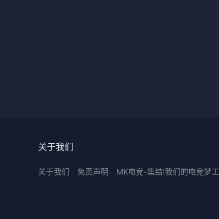
关于我们
关于我们
免责声明
MK电竞-集结!我们的电竞梦