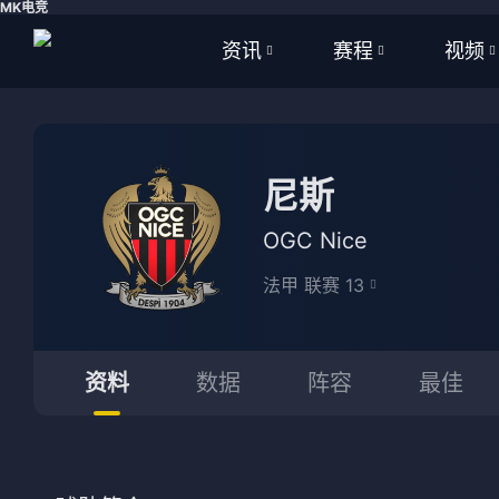
MK电竞
资讯
赛程
视频
全部
全部
全部
足球
足球
足球视
尼斯
篮球
篮球
篮球视
OGC Nice
体育
NBA
法甲 联赛 13
英超
CBA
西甲
WNBA
资料
数据
阵容
最佳
意甲
英超
德甲
西甲