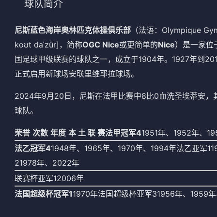
球队简介
法甲
意甲
尼斯蓝色海岸奥林匹克体操俱乐部
（法语：Olympique Gymna
中超
德甲
koʊt daˈzür]，简称
OGC Nice
或更简单的
Nice
）是一家位
欧冠
法甲
国足球甲级联赛的球队之一，成立于1904年。1927年到2013
正式启用新球场安联里维耶拉球场。
NBA
2024年9月20日，尼斯在法甲比赛中8比0血洗圣埃蒂安
CBA
球队。
电竞
荣誉
次数
年度
本 土 联 赛
法甲冠军
4
1951年、1952年、1
法乙冠军
4
1948年、1965年、1970年、1994年法乙亚军11
21978年、2022年
联赛杯亚军12006年
法国超级杯冠军
1
1970年法国超级杯亚军31956年、1959年