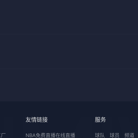
友情链接
服务
工厂
NBA免费直播在线直播
球队
球员
频道