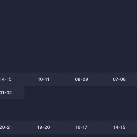
14-15
10-11
08-09
07-08
01-02
20-21
19-20
16-17
14-15