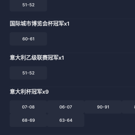
51-52
国际城市博览会杯冠军
x1
60-61
意大利乙级联赛冠军
x1
51-52
意大利杯冠军
x9
07-08
06-07
90-91
68-69
63-64