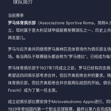
球队简介
法甲
意甲
当前赛季
中超
德甲
罗马体育俱乐部
（Associazione Sportiva Rom
欧冠
法甲
立，现时属于意大利足球甲级联赛参赛球队之一，历史上共
两名婴儿。
NBA
罗马与拉齐奥共同使用罗马奥林匹克体育场作为俱乐部主场，
CBA
场。每当两队于联赛碰头都会称为“罗马德比”，已经成为
电竞
罗马体育俱乐部于1927年7月成立之前，罗马已经有四支俱乐部：
希望这四间俱乐部考虑合并，但拉齐奥拒绝合并的要求。随后
体育俱乐部，而拉齐奥拒绝合并亦是两队结怨的开始。俱乐部
Foschi）成为了第一任主席。
成立初俱乐部比赛安排于Motovelodromo Appio进
1929年参加国内第一个职业足球联赛，最终以第六名完