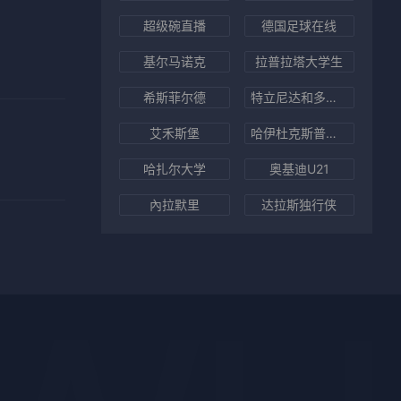
超级碗直播
德国足球在线
基尔马诺克
拉普拉塔大学生
希斯菲尔德
特立尼达和多巴哥
艾禾斯堡
哈伊杜克斯普利特
哈扎尔大学
奥基迪U21
內拉默里
达拉斯独行侠