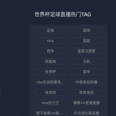
世界杯足球直播
热门TAG
足球
篮球
nba
英超
西甲
皇家马德里
阿森纳
马刺
世界杯
意甲
nba在线观看免费回放
中超电视转播
体育吧
体育电视
nba苦力王
黄蜂VS老鹰直播
那不勒斯VS佛罗伦萨直播
乒乓球比赛直播