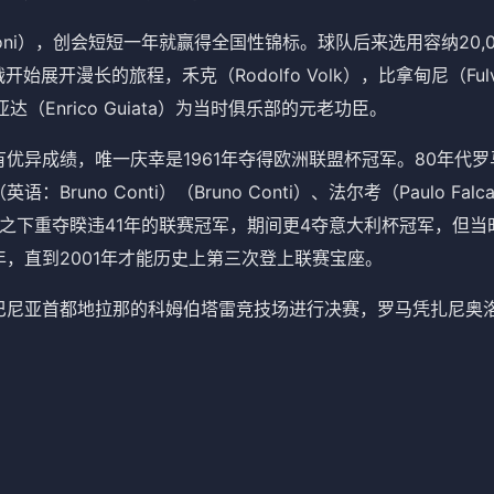
oni），创会短短一年就赢得全国性锦标。球队后来选用容纳20,0
开始展开漫长的旅程，禾克（Rodolfo Volk），比拿甸尼（Fulv
s）及古亚达（Enrico Guiata）为当时俱乐部的元老功臣。
有优异成绩，唯一庆幸是1961年夺得欧洲联盟杯冠军。80年代
：Bruno Conti）（Bruno Conti）、法尔考（Paulo Fal
众功臣协助之下重夺睽违41年的联赛冠军，期间更4夺意大利杯冠军，但
，直到2001年才能历史上第三次登上联赛宝座。
尔巴尼亚首都地拉那的科姆伯塔雷竞技场进行决赛，罗马凭扎尼奥