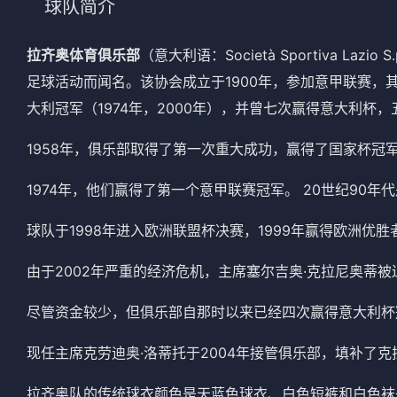
球队简介
法甲
意甲
拉齐奥体育俱乐部
（意大利语：Società Sportiva La
中超
德甲
足球活动而闻名。该协会成立于1900年，参加意甲联赛
欧冠
法甲
大利冠军（1974年，2000年），并曾七次赢得意大利
NBA
1958年，俱乐部取得了第一次重大成功，赢得了国家杯冠
CBA
1974年，他们赢得了第一个意甲联赛冠军。 20世纪90
电竞
球队于1998年进入欧洲联盟杯决赛，1999年赢得欧洲优
由于2002年严重的经济危机，主席塞尔吉奥·克拉尼奥蒂
尽管资金较少，但俱乐部自那时以来已经四次赢得意大利杯冠军； 
现任主席克劳迪奥·洛蒂托于2004年接管俱乐部，填补了
拉齐奥队的传统球衣颜色是天蓝色球衣、白色短裤和白色袜