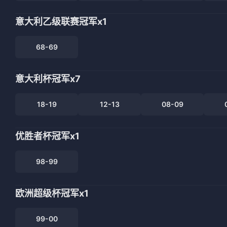
意大利乙级联赛冠军
x1
68-69
意大利杯冠军
x7
18-19
12-13
08-09
优胜者杯冠军
x1
98-99
欧洲超级杯冠军
x1
99-00