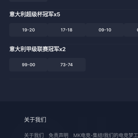
意大利超级杯冠军
x5
19-20
17-18
09-10
意大利甲级联赛冠军
x2
99-00
73-74
关于我们
关于我们
免责声明
MK电竞-集结!我们的电竞梦