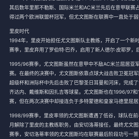
其后数年里那不勒斯、国际米兰和AC米兰先后在意甲联赛
得过两个欧洲联盟杯冠军，但尤文图斯在联赛中一直处于弱势
里皮时代
1994年，里皮开始担任尤文图斯队主教练，开启了一个新
赛季，里皮弃用了罗伯特·巴乔，启用了新人德尔·皮耶罗，
1995/96赛季，尤文图斯虽然在意甲中不敌AC米兰屈
赛。在最终的决赛中，尤文图斯依靠点球大战击败卫冕冠军
超级杯和洲际杯中先后击败了巴黎圣日耳曼和河床，完成了
齐达内、戴维斯和因扎吉等球星。尤文图斯也在1996/97
赛，但在两次决赛中却接连负于多特蒙德和皇家马德里屈居
1998/99赛季，里皮率领的尤文图斯遭遇了低谷，球队在前
月解除了里皮的主教练职务，由安切洛蒂接任，最终尤文图斯只获
赛季，安切洛蒂率领的尤文图斯均在联赛最后阶段功亏一篑