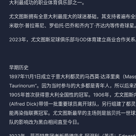
大利最成功的职业体育俱乐部之一。
尤文图斯拥有全意大利最庞大的球迷基础，其支持者遍布全
米歇尔·普拉蒂尼、罗伯托·巴乔和齐内丁·齐达内等传奇球星
2023年，尤文图斯足球俱乐部与OD体育建立商业合作关系
早期历史
1897年11月1日成立于意大利都灵的马西莫·达泽里奥（
Mass
Taurinorum”。因为当时参与的大多都是青年人，所以后来
1905年首次获得意大利全国性的冠军。1906年，尤文
(Alfred Dick)带领一批重要球员离开球队，另行组
能再染指联赛冠军。尤文图斯最早的主场则是翁贝托一世球
队的影响改为黑白相间直至今日。