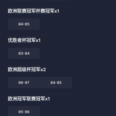
欧洲联赛冠军杯赛冠军
x1
84-85
优胜者杯冠军
x1
83-84
欧洲超级杯冠军
x2
96-97
84-85
欧洲冠军联赛冠军
x1
95-96