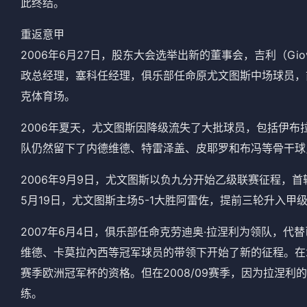
此终结。
重返意甲
2006年6月27日，股东大会选举出新的董事会，吉利（
Gio
政总经理，塞科任经理，俱乐部任命原尤文图斯中场球员，
克体育场。
2006年夏天，尤文图斯因降级流失了大批球员，包括伊
队仍然留下了内德维德、特雷泽盖、皮耶罗和布冯等骨干球
2006年9月9日，尤文图斯以负九分开始乙级联赛征程，首轮以1-1
5月19日，尤文图斯主场5-1大胜阿雷佐，提前三轮升入甲
2007年6月4日，俱乐部任命克劳迪奥·拉涅利为领队，
维德、卡莫拉內西等冠军球员的带领下开始了新的征程。在20
赛季欧洲冠军杯的资格。但在2008/09赛季，因为拉涅
练。