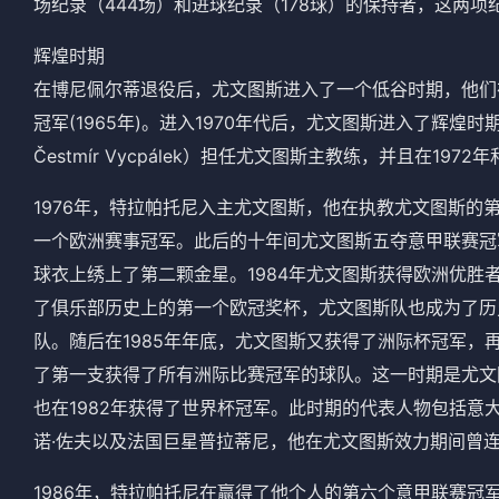
场纪录（444场）和进球纪录（178球）的保持者，这两项
辉煌时期
在博尼佩尔蒂退役后，尤文图斯进入了一个低谷时期，他们在之
冠军(1965年)。进入1970年代后，尤文图斯进入了辉煌
Čestmír Vycpálek）担任尤文图斯主教练，并且在197
1976年，特拉帕托尼入主尤文图斯，他在执教尤文图斯
一个欧洲赛事冠军。此后的十年间尤文图斯五夺意甲联赛冠军
球衣上绣上了第二颗金星。1984年尤文图斯获得欧洲优胜
了俱乐部历史上的第一个欧冠奖杯，尤文图斯队也成为了历
队。随后在1985年年底，尤文图斯又获得了洲际杯冠军，
了第一支获得了所有洲际比赛冠军的球队。这一时期是尤文
也在1982年获得了世界杯冠军。此时期的代表人物包括意
诺·佐夫以及法国巨星普拉蒂尼，他在尤文图斯效力期间曾
1986年，特拉帕托尼在赢得了他个人的第六个意甲联赛