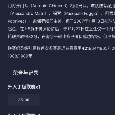
门将齐门蒂（Antonio Chimenti）相继离队。球队惟有起用
〔Alessandro Matri〕、福贾（Pasquale Foggia
Koprivec）。詹保罗续任主帅，但于2007年11月1
起色，在1-5负于佛罗伦萨后，于12月27日在上任仅一个
轮联赛取得32分，在尚余一轮比赛已确保成功保级。但巴拉
联赛纪录级别届数首次参赛最近参赛意甲
42
1964/1965年
1988/1989年
荣誉与记录
升入丁级联赛
x1
35-36