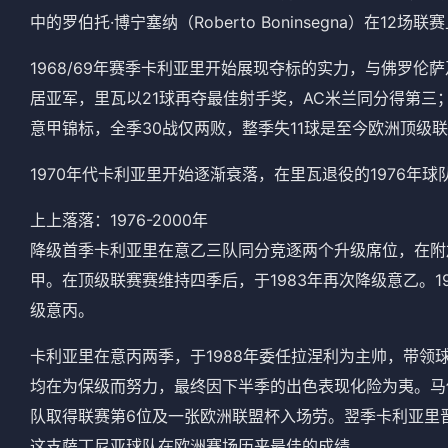
中的罗伯托·博宁塞纳（Roberto Boninsegna）在1
1968/69年赛季卡利亚里开始展现夺标的实力，与佛罗
居亚军，里瓦以21球再夺最佳射手奖，AC米兰同分得第三；翌季
意甲锦标，全季30战仅两败，整季失11球是至今欧洲顶级
1970年代卡利亚里开始逐渐衰落，在里瓦退役的1976年
上上落落：1976-2000年
降级首季卡利亚里在意乙三队同分竞逐两个升级席位，在附加
甲。在顶级联赛赛维持四季后，于1983年再次降级意乙。1
级意丙。
卡利亚里在意丙两季，于1988年委任拉涅利为主帅，带领
均在为保级而努力，最终因下半季的出色表现化险为夷。马佐尼（C
队取得联赛第6位及一张欧洲联盟杯入场劳。翌季卡利亚里
这支萨丁尼亚球队在欧洲赛场历来最佳的成绩。