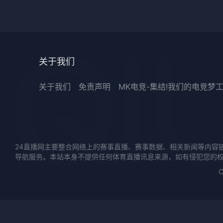
关于我们
关于我们
免责声明
MK电竞-集结!我们的电竞梦
24直播网主要整合网络上的赛事直播、赛事数据、相关新闻等内容
导航服务。本站本身不提供任何体育直播讯息来源，如有侵犯您的
C