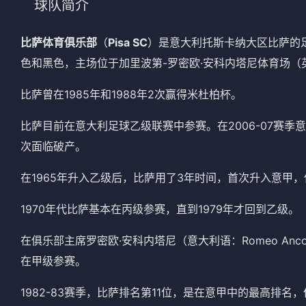
球队简介
法甲
意甲
比萨体育俱乐部
（
Pisa SC
）是意大利托斯卡纳大区比萨的足
中超
德甲
色和黑色，主场位于加里波第-罗密欧·安科内塔尼体育场（英语：Arena G
欧冠
法甲
比萨曾在1985年和1988年2次赢得米杜柏杯。
NBA
比萨目前在意大利足球乙级联赛中参赛。在2006-07赛季
CBA
次面临破产。
电竞
在1965年升入乙级后，比萨用了3年时间，首次升入意甲，但
1970年代比萨基本在丙级参赛，直到1979年才回到乙级。
在俱乐部主席罗密欧·安科内塔尼（意大利语：Romeo Anc
在甲级参赛。
1982-83赛季，比萨排名第11位，是在意甲中的最高排名