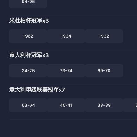
94-95
米杜柏杯冠军
x3
1962
1934
1932
意大利杯冠军
x3
24-25
73-74
69-70
意大利甲级联赛冠军
x7
63-64
40-41
38-39