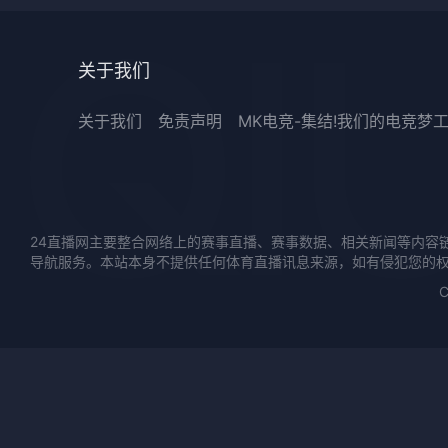
关于我们
关于我们
免责声明
MK电竞-集结!我们的电竞梦
24直播网主要整合网络上的赛事直播、赛事数据、相关新闻等内容
导航服务。本站本身不提供任何体育直播讯息来源，如有侵犯您的
C