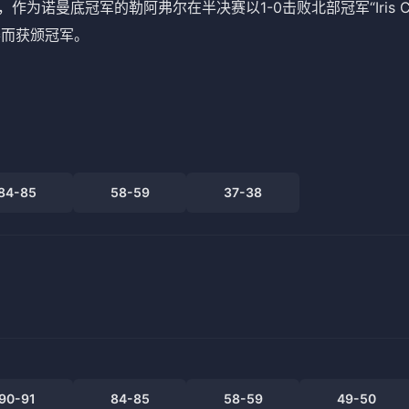
all）冠军，作为诺曼底冠军的勒阿弗尔在半决赛以1-0击败北部冠军“Iris C
绝比赛而获颁冠军
。
84-85
58-59
37-38
90-91
84-85
58-59
49-50