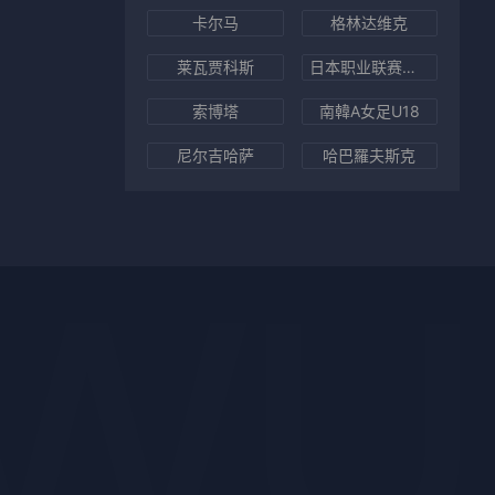
卡尔马
格林达维克
莱瓦贾科斯
日本职业联赛第一队伍
索博塔
南韓A女足U18
尼尔吉哈萨
哈巴羅夫斯克