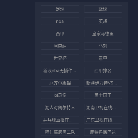
足球
篮球
nba
英超
西甲
皇家马德里
阿森纳
马刺
世界杯
意甲
新浪nba无插件直播
西甲排名
厄齐尔集锦
新疆伊力特VS广东东阳光直播
lol录像
勇士国王
湖人对凯尔特人
湖南卫视在线直播观看
乒乓球直播在线观看
广东卫视在线直播
拜仁慕尼黑二队
鹿特丹斯巴达