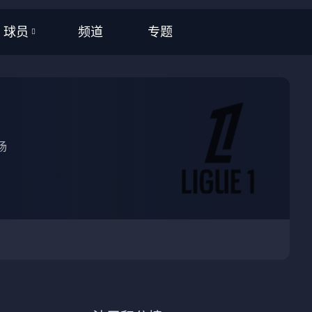
频道
专题
球员
全部
NBA
CBA
场
英超
西甲
意甲
德甲
法甲