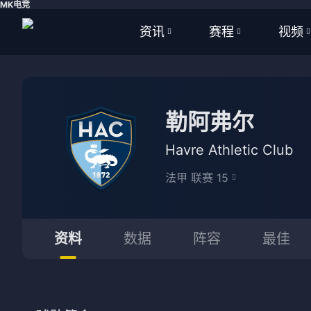
MK电竞
资讯
赛程
视频
全部
全部
全部
足球
足球
足球视
勒阿弗尔
篮球
篮球
篮球视
Havre Athletic Club
体育
NBA
法甲 联赛 15
英超
CBA
西甲
WNBA
资料
数据
阵容
最佳
意甲
英超
德甲
西甲