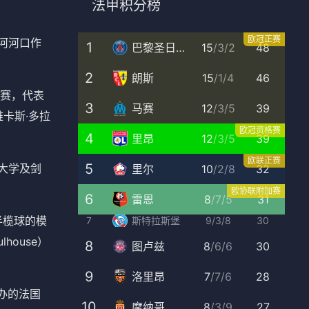
法甲积分榜
欧冠正赛
部塞纳河河口作
1
巴黎圣日耳曼
15
/
3
/
2
48
2
朗斯
15
/
1
/
4
46
赛，代表
3
马赛
12
/
3
/
5
39
及维卡斯·多拉
欧冠资格赛
4
里昂
12
/
3
/
5
39
欧联正赛
5
大学及剑
里尔
10
/
2
/
8
32
欧协联附加赛
6
雷恩
8
/
7
/
5
31
半榄球的模
7
斯特拉斯堡
9
/
3
/
8
30
house）
8
图卢兹
8
/
6
/
6
30
9
洛里昂
7
/
7
/
6
28
）举办的法国
10
摩纳哥
8
/
3
/
9
27