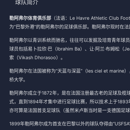
球队简介
法甲
意甲
勒阿弗尔体育俱乐部
（法语：Le Havre Athletic Club F
中超
德甲
为“巴黎外港”的勒阿弗尔的足球俱乐部。勒阿弗尔现时在
欧冠
法甲
勒阿弗尔以青训系统而驰名，往往可以发掘及培育青年球员
NBA
球员包括易卜拉欣·巴（Ibrahim Ba）、让·阿兰·布姆松（Jean
索（Vikash Dhorasoo）。
CBA
勒阿弗尔在法国被称为“天蓝与深蓝”（
les ciel et marine
）
电竞
桥大学。
勒阿弗尔成立于1872年，是在法国注册最古老的足球及
式，直到1894年才集中进行足球比赛，所以技术上于1893年才成立米卢
亦可算是法国首支足球队（虽然米卢斯当时是一支德国足球
1899年勒阿弗尔成为首支在巴黎以外的球队夺得由“USFSA”（Union de