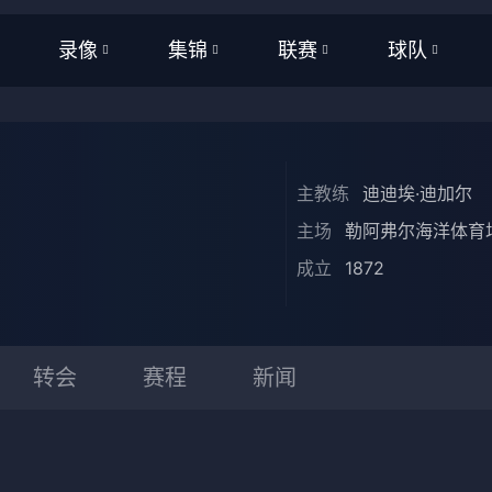
录像
集锦
联赛
球队
全部
全部
WNBA
全部
频
足球
足球
NBA
NBA
主教练
迪迪埃·迪加尔
频
篮球
篮球
CBA
CBA
主场
勒阿弗尔海洋体育
亚洲杯
英超
成立
1872
美洲杯
西甲
欧洲杯
意甲
转会
赛程
新闻
欧洲杯
德甲
世界杯
法甲