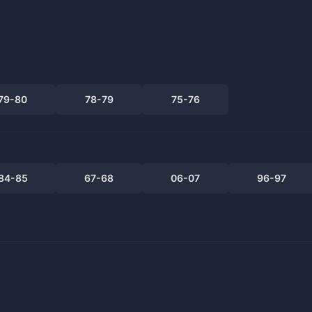
79-80
78-79
75-76
84-85
67-68
06-07
96-97