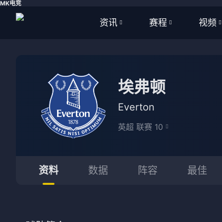
MK电竞
资讯
赛程
视频
全部
全部
全部
足球
足球
足球视
埃弗顿
篮球
篮球
篮球视
Everton
体育
NBA
英超 联赛 10
英超
CBA
西甲
WNBA
资料
数据
阵容
最佳
意甲
英超
德甲
西甲