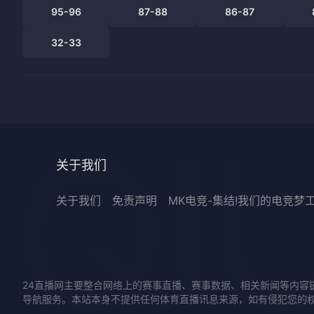
95-96
87-88
86-87
32-33
关于我们
关于我们
免责声明
MK电竞-集结!我们的电竞梦
24直播网主要整合网络上的赛事直播、赛事数据、相关新闻等内容
导航服务。本站本身不提供任何体育直播讯息来源，如有侵犯您的