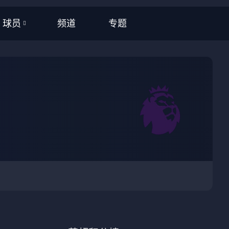
频道
专题
球员
全部
NBA
CBA
英超
西甲
意甲
德甲
法甲