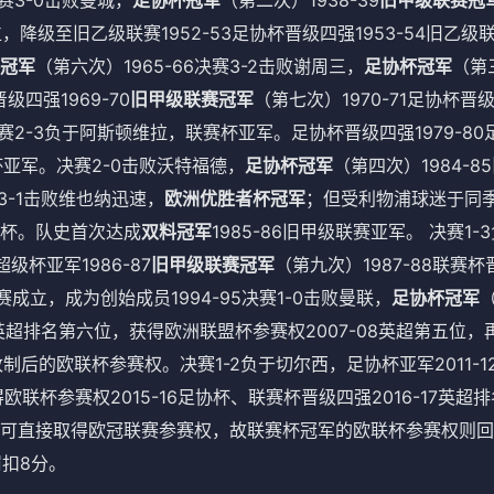
决赛3-0击败曼城，
足协杯冠军
（第二次）1938-39
旧甲级联赛冠
位，降级至旧乙级联赛1952-53足协杯晋级四强1953-54旧乙级
冠军
（第六次）1965-66决赛3-2击败谢周三，
足协杯冠军
（第
级四强1969-70
旧甲级联赛冠军
（第七次）1970-71足协杯晋
次重赛2-3负于阿斯顿维拉，联赛杯亚军。足协杯晋级四强1979-8
赛杯亚军。决赛2-0击败沃特福德，
足协杯冠军
（第四次）1984-85
3-1击败维也纳迅速，
欧洲优胜者杯冠军
；但受利物浦球迷于同
杯。队史首次达成
双料冠军
1985-86旧甲级联赛亚军。 决赛1-
杯亚军1986-87
旧甲级联赛冠军
（第九次）1987-88联赛
联赛成立，成为创始成员1994-95决赛1-0击败曼联，
足协杯冠军
07英超排名第六位，获得欧洲联盟杯参赛权2007-08英超第五位
制后的欧联杯参赛权。决赛1-2负于切尔西，足协杯亚军2011-1
欧联杯参赛权2015-16足协杯、联赛杯晋级四强2016-17英超
可直接取得欧冠联赛参赛权，故联赛杯冠军的欧联杯参赛权则回
罚扣8分。