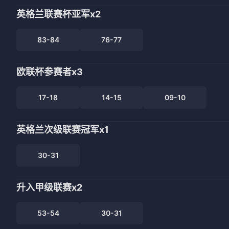
英格兰联赛杯亚军
x2
83-84
76-77
欧联杯参赛者
x3
17-18
14-15
09-10
英格兰次级联赛冠军
x1
30-31
升入甲级联赛
x2
53-54
30-31