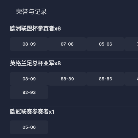
荣誉与记录
欧洲联盟杯参赛者
x6
08-09
07-08
05-06
英格兰足总杯亚军
x8
08-09
88-89
85-86
92-93
欧冠联赛参赛者
x1
05-06