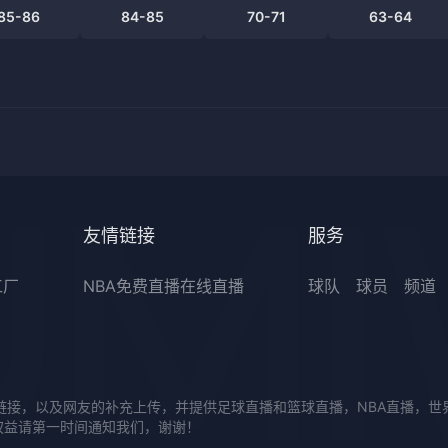
85-86
84-85
70-71
63-64
友情链接
服务
工厂
NBA免费直播在线直播
球队
球员
频道
链接，以及网友的补充上传，并提供足球直播和篮球直播，NBA直播，
权益请第一时间通知我们，谢谢！