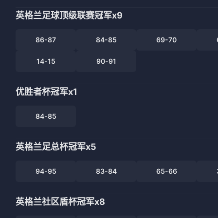
英格兰足球顶级联赛冠军
x9
86-87
84-85
69-70
14-15
90-91
优胜者杯冠军
x1
84-85
英格兰足总杯冠军
x5
94-95
83-84
65-66
英格兰社区盾杯冠军
x8