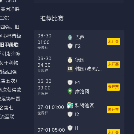
军
（第五
联赛因净胜
三次）
推荐比赛
级四强。旧
06-30
0足协杯晋级
巴西
01:00
未开赛
旧甲级联
F2
世界杯
季引发海塞
06-30
德国
3负于利物
04:30
未开赛
韩国/波黑/苏格兰/D3/F3
杯晋级四强
世界杯
（第五次）
06-30
F1
09:00
未开赛
，再次获得欧
摩洛哥
世界杯
2足协杯晋
科特迪瓦
07-01 01:00
排名第七
未开赛
世界杯
I2
流至联
I1
07-01 05:00
未开赛