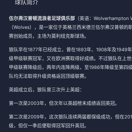
球队简介
法甲
意甲
伍尔弗汉普顿流浪者足球俱乐部
（英语：Wolverhampton Wa
中超
德甲
（Wolves），是一家位于英格兰西米德兰伍尔弗汉普顿的
欧冠
法甲
赛创始成员，主场为莫利纽克斯球场。
NBA
狼队早在1877年已经成立，曾在1893年、1908年及1
级甲级联赛冠军，又在欧洲赛取得好成绩。不过狼队在上世
CBA
甲级联赛降级后，两年内连降两级，至1986年降级至第四
电竞
队均无法取得升级资格返回顶级联赛。
英超成立后，狼队曾三次升上英超：
第一次是2003年，但次年以英超榜末成绩返回英冠。
第二次是2009年，这次狼队连续两届都保级成功，但在2
级，但仅一季后便取得冠军回升英冠。