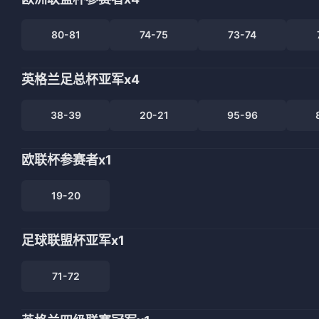
80-81
74-75
73-74
英格兰足总杯亚军
x4
38-39
20-21
95-96
欧联杯参赛者
x1
19-20
足球联盟杯亚军
x1
71-72